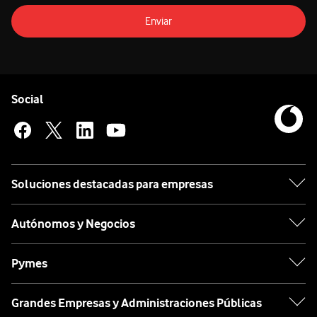
Enviar
Pie de página de Vodafone
Enlaces a las redes sociales de Vodafone
Social
Soluciones destacadas para empresas
Autónomos y Negocios
Pymes
Grandes Empresas y Administraciones Públicas