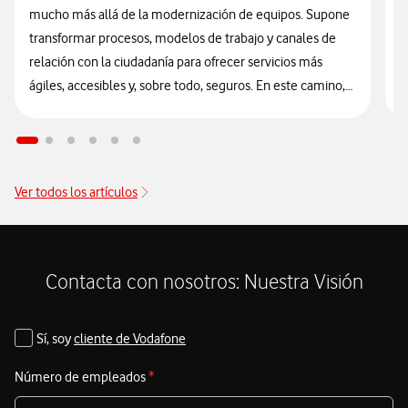
C
mucho más allá de la modernización de equipos. Supone
f
transformar procesos, modelos de trabajo y canales de
y
relación con la ciudadanía para ofrecer servicios más
V
ágiles, accesibles y, sobre todo, seguros. En este camino,
el Ayuntamiento de Alcobendas se ha consolidado
e
como un referente al integrar la ciberseguridad
s
como
l
un elemento estructural y transversal en su estrategia de
l
innovación tecnológica.
Ver todos los artículos
C
d
S
Contacta con nosotros: Nuestra Visión
M
I
Sí, soy
cliente de Vodafone
V
Número de empleados
*
A