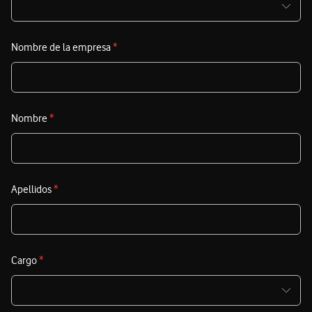
a
d
m
Nombre de la empresa
*
e
c
E
Nombre
*
c
d
c
p
Apellidos
*
t
A
r
Cargo
*