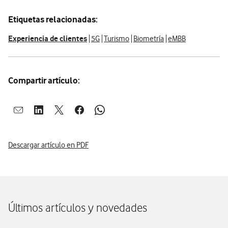
Etiquetas relacionadas:
Experiencia de clientes
5G
Turismo
Biometría
eMBB
Compartir artículo:
Abrir ventana para compartir en mail
Abrir ventana para compartir en linkedin
Abrir ventana para compartir en twitter
Abrir ventana para compartir en facebook
Abrir ventana para compartir en whatsap
Descargar artículo en PDF
Últimos artículos y novedades