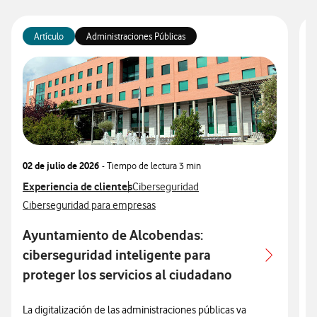
Artículo
Administraciones Públicas
02 de julio de 2026
- Tiempo de lectura
3 min
2
Ver más articulos relacionados con
Experiencia de clientes
Ver más artículos con
V
E
Ciberseguridad
Ver más artículos con
V
Ciberseguridad para empresas
A
Ayuntamiento de Alcobendas:
ciberseguridad inteligente para
proteger los servicios al ciudadano
A
e
La digitalización de las administraciones públicas va