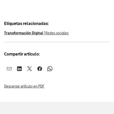
Etiquetas relacionadas:
Transformación Digital
Redes sociales
Compartir artículo:
Abrir ventana para compartir en mail
Abrir ventana para compartir en linkedin
Abrir ventana para compartir en twitter
Abrir ventana para compartir en facebook
Abrir ventana para compartir en whatsap
Descargar artículo en PDF