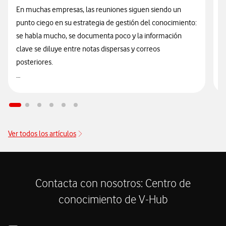
E
En muchas empresas, las reuniones siguen siendo un
t
punto ciego en su estrategia de gestión del conocimiento:
t
se habla mucho, se documenta poco y la información
I
clave se diluye entre notas dispersas y correos
n
posteriores.
q
La integración de la transcripción de Microsoft Teams con
E
Microsoft 365 Copilot cambia esta rutina, ya que permite
u
transcribir audio a texto de forma segura, automatizada,
i
gestionada y nativa dentro del propio ecosistema de
Ver todos los artículos
c
Microsoft 365, sin necesidad de recurrir a servicios
c
externos.
r
v
Contacta con nosotros: Centro de
conocimiento de V-Hub