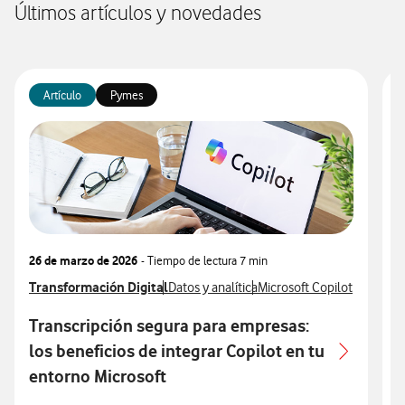
Últimos artículos y novedades
Artículo
Pymes
26 de marzo de 2026
- Tiempo de lectura
7 min
1
Ver más articulos relacionados con
Transformación Digital
Ver más artículos con
Ver más artículos con
V
T
Datos y analítica
Microsoft Copilot
V
M
Transcripción segura para empresas:
T
los beneficios de integrar Copilot en tu
q
entorno Microsoft