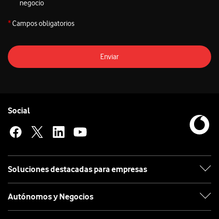
negocio
*
Campos obligatorios
Enviar
Pie de página de Vodafone
Enlaces a las redes sociales de Vodafone
Social
Soluciones destacadas para empresas
Autónomos y Negocios