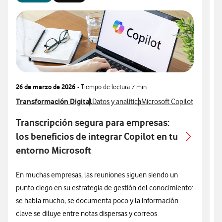
26 de marzo de 2026
- Tiempo de lectura
7 min
1
Ver más articulos relacionados con
Transformación Digital
Ver más artículos con
Ver más artículos con
V
T
Datos y analítica
Microsoft Copilot
V
M
Transcripción segura para empresas:
T
los beneficios de integrar Copilot en tu
q
entorno Microsoft
E
En muchas empresas, las reuniones siguen siendo un
t
punto ciego en su estrategia de gestión del conocimiento:
t
se habla mucho, se documenta poco y la información
I
clave se diluye entre notas dispersas y correos