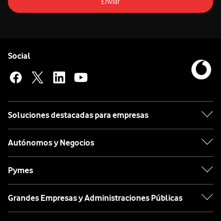
Enviar
Pie de página de Vodafone
Enlaces a las redes sociales de Vodafone
Social
Soluciones destacadas para empresas
Autónomos y Negocios
Pymes
Grandes Empresas y Administraciones Públicas