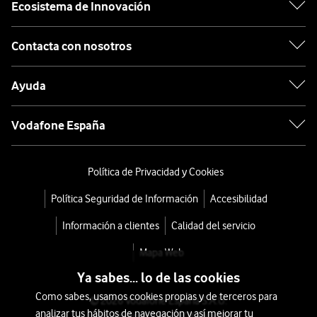
Ecosistema de Innovación
Contacta con nosotros
Ayuda
Vodafone España
Política de Privacidad y Cookies
Política Seguridad de Información
Accesibilidad
Información a clientes
Calidad del servicio
Mapa Web
Ya sabes... lo de las cookies
Como sabes, usamos cookies propias y de terceros para
© 2026 Vodafone España S.A.U.
analizar tus hábitos de navegación y así mejorar tu
Avda. América 115, 28042 Madrid