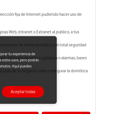
dirección fija de Internet pudiendo hacer uso de
inas Web, Intranet o Extranet al publico, a tus
nectarse de forma sencilla y con total seguridad
jorar tu experiencia de
mplo sistemas de video-vigilancia o alarmas, bases
s estos usos, pero podrás
minutos. Aquí puedes
logías de tu negocio como configurar la domótica
Aceptar todas