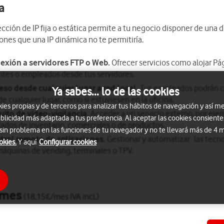
ja
cción de IP fija o estática permite a tu negocio disponer de una 
ones que una IP dinámica no te permitiría.
exión a servidores FTP o Web.
Ofrecer servicios como alojar Pág
ntes o empleados desde tus servidores.
eso desde cualquier lugar a red local.
Tus empleados podrán co
Ya sabes... lo de las cookies
e cualquier lugar, como si estuviesen en la oficina.
s propias y de terceros para analizar tus hábitos de navegación y así me
uito de video-vigilancia.
Acceder a un servicio externo, por eje
blicidad más adaptada a tus preferencia. Al aceptar las cookies consiente
ados de inventario, comerciales o de productos.
 sin problema en las funciones de tu navegador y no te llevará más de 4 
trol remoto de aplicaciones.
Gestionar y automatizar las tecno
okies.
Y aquí
Configurar cookies
áquinas de vending, terminales o TPV.
o
/mes
(18,15€/mes IVA incl.)