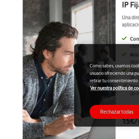
IP Fi
Una dire
aplicaci
Con
clie
Acc
desd
Como sabes, usamos cookie
Circ
usuario ofreciendo una pu
de d
retirar tu consentimiento
Con
Ver nuestra política de co
de m
Rechazar todas
Por sol
15€