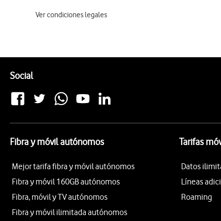
Ver condiciones legales
Pie de página de Vodafone
Enlaces a las redes sociales de Vodafone
Social
Fibra y móvil autónomos
Tarifas mó
Mejor tarifa fibra y móvil autónomos
Datos ilim
Fibra y móvil 160GB autónomos
Líneas adic
Fibra, móvil y TV autónomos
Roaming
Fibra y móvil ilimitada autónomos