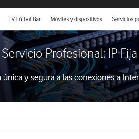
da e idioma
s de escritorio
TV Fútbol Bar
Móviles y dispositivos
Servicios p
s de Fibra óptica
Catálogo de móviles
Servicios pr
es
ura de Fibra
Ordenadores
Por ser clien
Servicio Profesional: IP Fija
no fijo
Ver todos
Blog Autóno
das Fibras
n única y segura a las conexiones a Inte