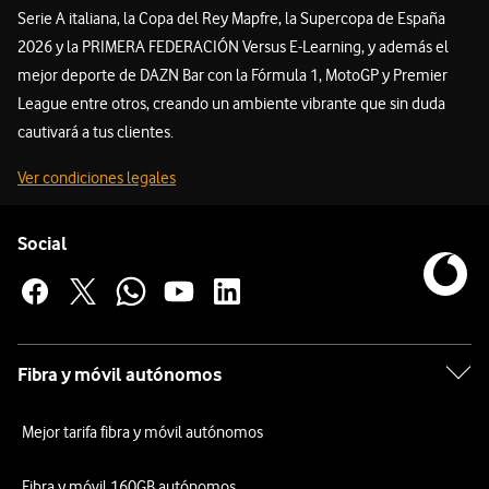
Serie A italiana, la Copa del Rey Mapfre, la Supercopa de España
2026 y la PRIMERA FEDERACIÓN Versus E-Learning, y además el
mejor deporte de DAZN Bar con la Fórmula 1, MotoGP y Premier
League entre otros, creando un ambiente vibrante que sin duda
cautivará a tus clientes.
Ver condiciones legales
Pie de página de Vodafone
Enlaces a las redes sociales de Vodafone
Social
Fibra y móvil autónomos
Mejor tarifa fibra y móvil autónomos
Fibra y móvil 160GB autónomos