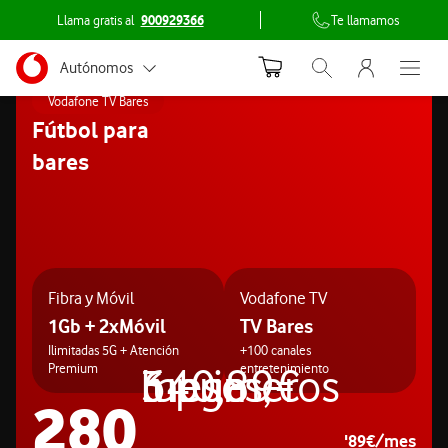
Llama gratis al
900929366
Te llamamos
Menu nave
Ir a la pagina principal de vodafone.es
Menu navegación Segmento
Autónomos
Abrir buscador. Abr
Abre e
Vodafone TV Bares
Pymes
Fútbol para
bares
Grandes empresas
y AA.PP.
Particulares
Fibra y Móvil
Vodafone TV
1Gb + 2xMóvil
TV Bares
Ilimitadas 5G + Atención
+100 canales
6 primeros meses, luego 340,89€
Premium
entretenimiento
280
'89€/mes