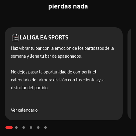
pierdas nada
LALIGA EA SPORTS
Haz vibrar tu bar con la emoción de los partidazos de la
A
semana y llena tu bar de apasionados.
e
s
No dejes pasar la oportunidad de compartir el
A
calendario de primera división con tus clientes y ¡a
p
disfrutar del partido!
V
DAZN
Ver calendario