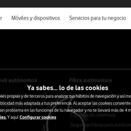
os, ayuda e idioma
rio
r
Móviles y dispositivos
Servicios para tu negocio
Catálogo de móviles
Servicios profesionales
Ordenadores
Por ser cliente
Ver todos
Blog Autónomos y Negocios
óvil autónomos
Fibra autónomos
Ya sabes... lo de las cookies
itados autónomos
Internet para autónomos
s propias y de terceros para analizar tus hábitos de navegación y así me
blicidad más adaptada a tus preferencia. Al aceptar las cookies consiente
ionales para negocios
Teléfono fijo autónomos
 sin problema en las funciones de tu navegador y no te llevará más de 4
Consulta de cobertura
ies.
Configurar cookies
Y aquí
Segundas Fibras para autóno