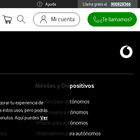
Ayuda
Llama gratis al
900929366
900929366
Mi cuenta
¿Te llamamos?
Abrir buscador. Abre en ventana modal
Ir a la pagina acceso clientes
Móviles y Dispositivos
Móviles para autónomos
jorar tu experiencia de
s estos usos, pero podrás
Tablets para autónomos
Ver
 minutos. Aquí puedes
iPhone para autónomos
mos
Ordenadores para autónomos