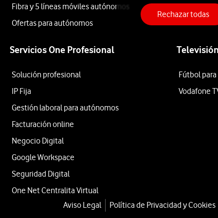
Fibra y 5 líneas móviles autónomos
fibra,
Fibra
Rechazar todas
escribe
Ofertas para autónomos
la
dirección
Servicios One Profesional
Televisió
Preguntas
postal
completa
Solución profesional
Fútbol para
de
Frecuentes
IP Fija
Vodafone T
tu
Gestión laboral para autónomos
empresa
o
¿Cómo
Facturación online
del
Negocio Digital
domicilio
comprobar
Google Workspace
donde
si
trabajas
Seguridad Digital
como
One Net Centralita Virtual
mi
autónomo
Aviso Legal
Política de Privacidad y Cookies
y