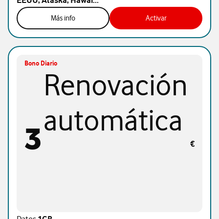
EEUU, Alaska, Hawai...
Más info
Activar
Bono Diario
Renovación
automática
3
€