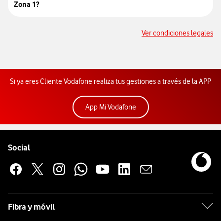
Zona 1?
so
Ver condiciones legales
Si ya eres Cliente Vodafone realiza tus gestiones a través de la APP
App Mi Vodafone
Pie de página de Vodafone
Enlaces a las redes sociales de Vodafone
Social
Fibra y móvil