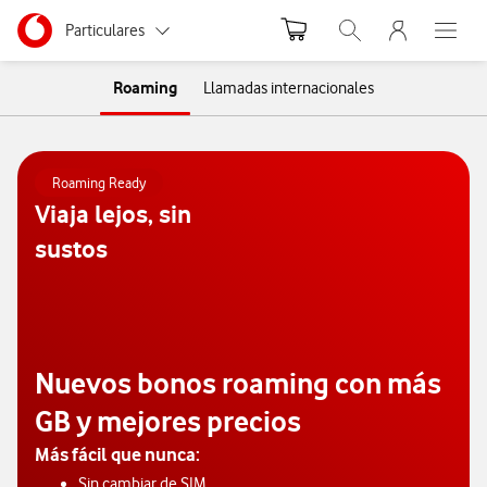
Menu nave
Ir a la pagina principal de vodafone.es
Menu navegación Segmento
Particulares
Abrir buscador. Abr
Abre e
Autónomos
Roaming
Llamadas internacionales
Pymes
Roaming Ready
Grandes empresas
Viaja lejos, sin
y AA.PP.
sustos
Nuevos bonos roaming con más
GB y mejores precios
Más fácil que nunca:
Sin cambiar de SIM