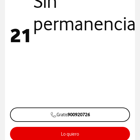
Sin
permanencia.
21
900920726
Gratis
Lo quiero
Datos ilimitados para autónomos