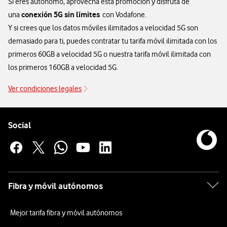
Si eres autónomo, aprovecha esta promoción y disfruta de
conexión 5G sin límites
una
con Vodafone.
Y si crees que los datos móviles ilimitados a velocidad 5G son
demasiado para ti, puedes contratar tu tarifa móvil ilimitada con los
primeros 60GB a velocidad 5G o nuestra tarifa móvil ilimitada con
los primeros 160GB a velocidad 5G.
Ver condiciones legales
Pie de página de Vodafone
Enlaces a las redes sociales de Vodafone
Social
Fibra y móvil autónomos
Mejor tarifa fibra y móvil autónomos