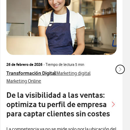
26 de febrero de 2026
- Tiempo de lectura
5 min
Ver más articulos relacionados con
Ver más artículos con
Transformación Digital
Marketing digital
Ver más artículos con
Marketing Online
De la visibilidad a las ventas:
optimiza tu perfil de empresa
para captar clientes sin costes
La competencia ya no se mide solo por la ubicación del