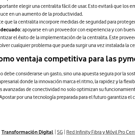
ortante elegir una centralita fácil de usar. Esto evitará que los
aduce en un aumento de la productividad.
e que la centralita incorpore medidas de seguridad para proteger 
 adecuado:
apoyarse en un proveedor con experiencia y con buen
ntizar el éxito de la implementación de la centralita. Este prov
solver cualquier problema que pueda surgir una vez instalada la cen
como ventaja competitiva para las pym
o debe considerarse un gasto, sino una apuesta segura por la soste
esarial donde la innovación marca el ritmo, la rapidez y la flexi
 avanzadas de conectividad no solo optimizan su funcionamient
ostar por una tecnología preparada para el futuro garantiza el c
Transformación Digital
5G
Red Infinity Fibra y Móvil Pro Cent