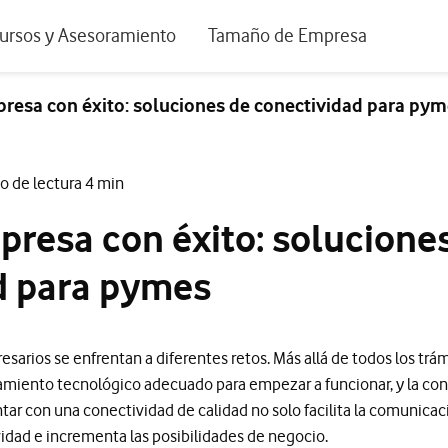
positivos de escritorio
ursos y Asesoramiento
Tamaño de Empresa
istema de Innovación
Ir a Autónomos y Negocios
resa con éxito: soluciones de conectividad para py
 Nuestra Visión
Ir a Pequeñas y Medianas Empresa
rmes y Estudios
Ir a Grandes Empresas y AA.PP.
o de lectura 4 min
riencia de clientes
resa con éxito: solucione
tos y webinars
d para pymes
esarios se enfrentan a diferentes retos. Más allá de todos los trám
amiento tecnológico adecuado para empezar a funcionar, y la con
ar con una conectividad de calidad no solo facilita la comunicaci
dad e incrementa las posibilidades de negocio.