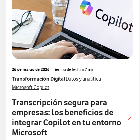
26 de marzo de 2026
- Tiempo de lectura
7 min
Ver más articulos relacionados con
Ver más artículos con
Transformación Digital
Datos y analítica
Ver más artículos con
Microsoft Copilot
Transcripción segura para
empresas: los beneficios de
integrar Copilot en tu entorno
Microsoft