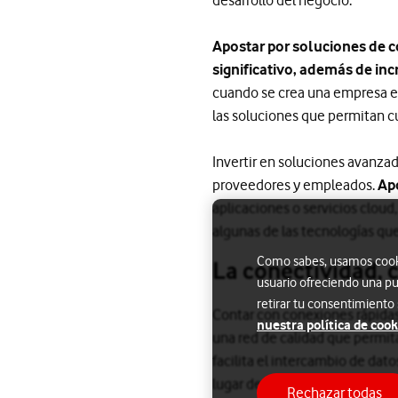
Apostar por soluciones de c
significativo, además de in
cuando se crea una empresa es 
las soluciones que permitan c
Invertir en soluciones avanza
proveedores y empleados.
Apo
aplicaciones o servicios cloud
algunas de las tecnologías qu
Como sabes, usamos cookie
La conectividad, c
usuario ofreciendo una pu
retirar tu consentimiento
Contar con conexiones rápidas 
nuestra política de cook
una red de calidad que permita
facilita el intercambio de dat
lugar desde el que se acceda.
Rechazar todas