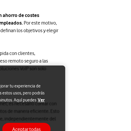
n ahorro de costes
 empleados.
Por este motivo,
efinan los objetivos y elegir
ida con clientes,
cceso remoto seguro a las
soluciones VoIP son solo
jorar tu experiencia de
s estos usos, pero podrás
Ver
 minutos. Aquí puedes
rnet; es necesario contar con
ntos de manera eficiente. Esto
nube, independientemente del
Aceptar todas