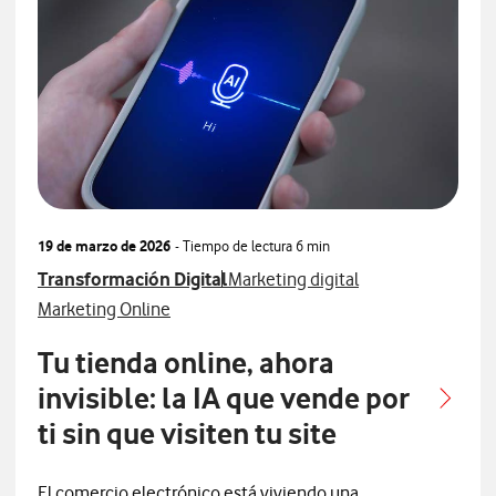
19 de marzo de 2026
- Tiempo de lectura
6 min
Ver más articulos relacionados con
Ver más artículos con
Transformación Digital
Marketing digital
Ver más artículos con
Marketing Online
Tu tienda online, ahora
invisible: la IA que vende por
ti sin que visiten tu site
El comercio electrónico está viviendo una