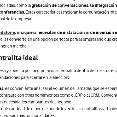
sociadas, como la
grabación de conversaciones, la integració
conferencias
. Estas características mejoran la comunicación int
nal de la empresa.
odafone
, ni siquiera necesitan de instalación ni de inversión
ue las convierte en una opción perfecta para el empresario que c
poner en marcha.
ntralita ideal
sa y apuesta por incorporar una centralita dentro de su estrateg
ndaciones para acertar en la elección:
es
: es conveniente analizar el volumen de llamadas que se espera r
centralita con otras herramientas como el ERP o el CRM. Conviene
 las necesidades cambiantes del negocio.
 qué cantidad de dinero se puede invertir. Las centralitas virtua
incorporan más funcionalidades.