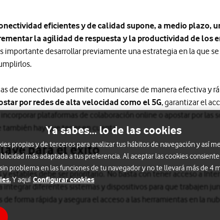
onectividad eficientes y de calidad supone, a medio plazo, u
crementar la agilidad de respuesta y la productividad de los
importante desarrollar previamente una estrategia en la que se d
umplirlos.
das de conectividad permite comunicarse de manera efectiva y ráp
star por redes de alta velocidad como el 5G
, garantizar el a
, incorporar plataformas de colaboración online o apostar por las 
e también hay que tener en cuenta.
Ya sabes... lo de las cookies
s propias y de terceros para analizar tus hábitos de navegación y así me
lave para el éxito
blicidad más adaptada a tus preferencia. Al aceptar las cookies consiente
 sin problema en las funciones de tu navegador y no te llevará más de 4
y estables debe ser prioritario. No basta con tener acceso a Inte
ies.
Configurar cookies
Y aquí
 integrar diferentes sistemas y dispositivos para que trabajen ju
os de forma rápida y asegura el acceso a las herramientas en la 