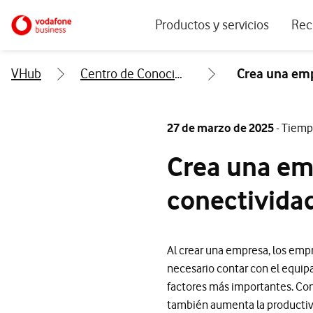
Menu navegación principal. Para dis
Ir a la pagina principal de vodafone.es
Productos y servicios
Rec
Ver todos los servicios
Ecos
VHub
Centro de Conocimiento
Crea una emp
Conectividad
Blog
Ciberseguridad
Info
27 de marzo de 2025
- Tiemp
Soluciones IoT
Expe
Crea una emp
IA para empresas
Even
conectivida
Workplace
Soluciones de negocio
Al crear una empresa, los empr
Servicios Cloud
necesario contar con el equip
factores más importantes. Cont
también aumenta la productivi