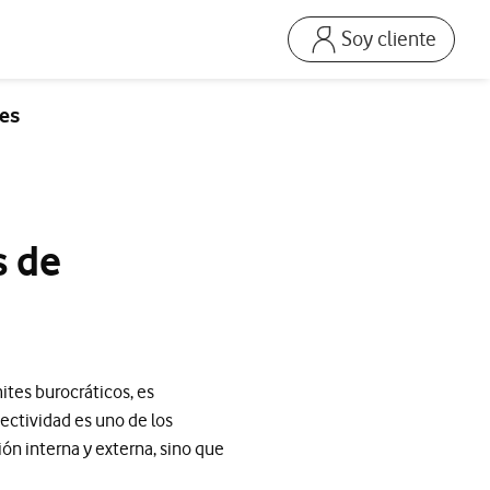
Soy cliente
Ir a la pagina acceso
Mi Vodafone Business
mes
Mis Facturas
s
Solucionar averías
Dispositivos
s de
Repara tu móvil
Mis productos
Consumo
ites burocráticos, es
ectividad es uno de los
ón interna y externa, sino que