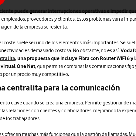
ciente puede generar interrupciones operativas e impedir q
 empleados, proveedores y clientes. Estos problemas van a impac
magen de la empresa se resienta.
l coste suele ser uno de los elementos más importantes. Se suel
nectividad es demasiado costosa. No obstante, no es así.
Vodafo
ntralita
, una propuesta que incluye Fibra con Router WiFi 6 y 
a virtual One Net
, que permite combinar las comunicaciones fijo
lo por un precio muy competitivo.
a centralita para la comunicación
mento clave cuando se crea una empresa. Permite gestionar de ma
r las relaciones con clientes y colaboradores, mejorando la experi
de los trabajadores.
les ofrecen muchas más funciones que la gestión de llamadas. Mu