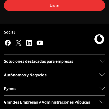
Enviar
Pie de página de Vodafone
Enlaces a las redes sociales de Vodafone
Social
Soluciones destacadas para empresas
Autónomos y Negocios
Pymes
Grandes Empresas y Administraciones Públicas