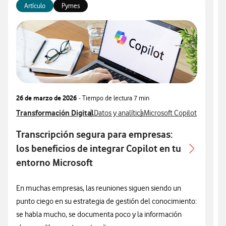
Artículo
Pymes
26 de marzo de 2026
- Tiempo de lectura
7 min
1
Ver más articulos relacionados con
Transformación Digital
Ver más artículos con
Ver más artículos con
V
T
Datos y analítica
Microsoft Copilot
V
M
Transcripción segura para empresas:
T
los beneficios de integrar Copilot en tu
q
entorno Microsoft
E
En muchas empresas, las reuniones siguen siendo un
t
punto ciego en su estrategia de gestión del conocimiento:
t
se habla mucho, se documenta poco y la información