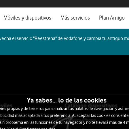
os, ayuda e idioma
rio
Móviles y dispositivos
Más servicios
Plan Amigo
one TV
Móviles
Alianza Vodafone e Iberdrola
echa el servicio "Reestrena" de Vodafone y cambia tu antiguo mó
l 5G
Imagen y Sonido
Servicios avanzados
tura
Ver todos
encias
ogar
Auriculares
Smartwatch
Ordenadores
ocio
Ya sabes... lo de las cookies
viles
Catálogo dispositivos
s propias y de terceros para analizar tus hábitos de navegación y así me
blicidad más adaptada a tus preferencia. Al aceptar las cookies consiente
tados
Móviles iPhone
 sin problema en las funciones de tu navegador y no te llevará más de 4