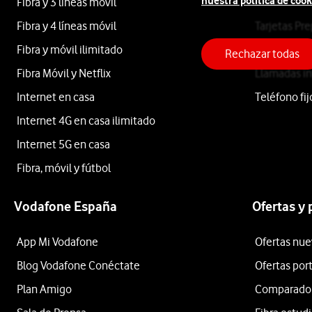
nuestra política de cook
Fibra y 3 líneas móvil
eSIM
Fibra y 4 líneas móvil
Tarjetas Pr
Rowenta
Fibra y móvil ilimitado
Roaming
Rechazar todas
Fibra Móvil y Netflix
Llamadas in
Internet en casa
Teléfono fij
Apple
Internet 4G en casa ilimitado
Internet 5G en casa
Samsung
Fibra, móvil y fútbol
Xiaomi
Vodafone España
Ofertas y
OPPO
App Mi Vodafone
Ofertas nue
Huawei
Blog Vodafone Conéctate
Ofertas por
Ordenar
Plan Amigo
Comparador 
por: