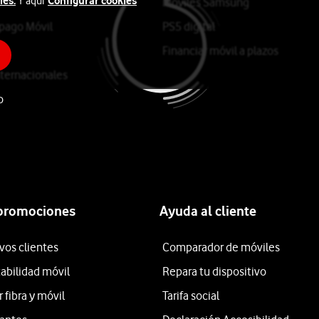
ies.
Configurar cookies
Y aquí
Móviles Samsung
epago Móvil
PS5 digital
Financiar móvil a plazos
ternacionales
o
 promociones
Ayuda al cliente
vos clientes
Comparador de móviles
tabilidad móvil
Repara tu dispositivo
fibra y móvil
Tarifa social