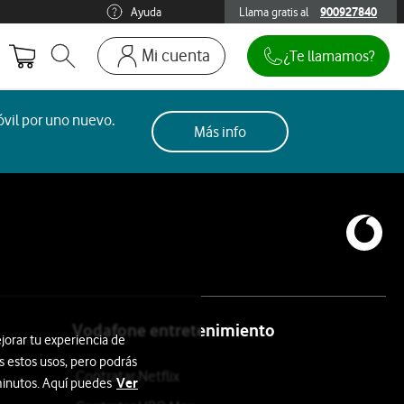
Ayuda
Llama gratis al
900927840
900927840
Mi cuenta
¿Te llamamos?
Abrir buscador. Abre en ventana modal
Ir a la pagina acceso clientes. Abre en p
Mi Vodafone
vil por uno nuevo.
Más info
Móviles y dispositivos
Añadir línea adicional
Mis facturas
Mis pedidos
Recargas
Vodafone entretenimiento
jorar tu experiencia de
s estos usos, pero podrás
Contratar Netflix
Ver
 minutos. Aquí puedes