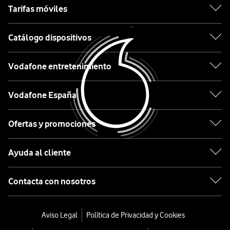
Tarifas móviles
Apple
Catálogo dispositivos
Samsung
Vodafone entretenimiento
Xiaomi
OPPO
Vodafone España
Huawei
Ofertas y promociones
Ordenar
Ayuda al cliente
por:
Contacta con nosotros
HUEBOX
Estrella
Aviso Legal
Política de Privacidad y Cookies