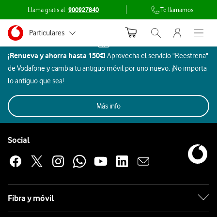
Llama gratis al
900927840
Te llamamos
Menu nave
Ir a la pagina principal de vodafone.es
Menu navegación Segmento
Particulares
Inicio
Abrir buscador. Abr
Abre e
Dispositivos
¡Renueva y ahorra hasta 150€!
Aprovecha el servicio "Reestrena"
Autónomos
Hogar
de Vodafone y cambia tu antiguo móvil por uno nuevo. ¡No importa
inteligente
Pymes
lo antiguo que sea!
HUEBOX
Grandes empresas
Imagen
Más info
Aires
Hogar
y AA.PP.
Todos
Rebajas
Móviles
Beauty
y
Gaming
Aur
Acondicionados
y ocio
Pie de página de Vodafone
sonido
Enlaces a las redes sociales de Vodafone
Social
Hogar
inteligente
HUEBOX
Fibra y móvil