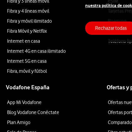
Fibra y 3 líneas móvil
eSIM
nuestra política de cook
Fibra y 4 líneas móvil
Tarjetas Pr
Cosori
Fibra y móvil ilimitado
Roaming
Rechazar todas
Fibra Móvil y Netflix
Llamadas in
Internet en casa
Teléfono fij
Apple
Internet 4G en casa ilimitado
Internet 5G en casa
Samsung
Fibra, móvil y fútbol
Xiaomi
Vodafone España
Ofertas y
OPPO
App Mi Vodafone
Ofertas nue
Huawei
Blog Vodafone Conéctate
Ofertas por
Ordenar
Plan Amigo
Comparador 
por: