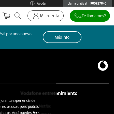
Ayuda
Llama gratis al
900927840
900927840
Mi cuenta
¿Te llamamos?
Abrir buscador. Abre en ventana modal
Ir a la pagina acceso clientes. Abre en p
Mi Vodafone
vil por uno nuevo.
Más info
Móviles y dispositivos
Añadir línea adicional
Mis facturas
Mis pedidos
Recargas
Vodafone entretenimiento
jorar tu experiencia de
Contratar Netflix
s estos usos, pero podrás
Ver
 minutos. Aquí puedes