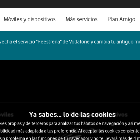
os, ayuda e idioma
rio
Móviles y dispositivos
Más servicios
Plan Amigo
one TV
Móviles
Alianza Vodafone e Iberdrola
echa el servicio "Reestrena" de Vodafone y cambia tu antiguo mó
l 5G
Imagen y Sonido
Servicios avanzados
tura
Ver todos
encias
ogar
Auriculares
Smartwatch
Ordenadores
ocio
Ya sabes... lo de las cookies
viles
Catálogo dispositivos
s propias y de terceros para analizar tus hábitos de navegación y así me
tados
Móviles iPhone
blicidad más adaptada a tus preferencia. Al aceptar las cookies consiente
 sin problema en las funciones de tu navegador y no te llevará más de 4