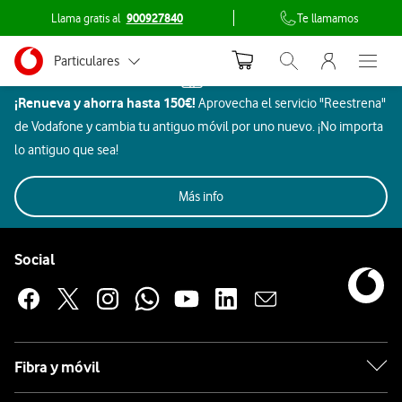
Llama gratis al
900927840
Te llamamos
Menu nave
Ir a la pagina principal de vodafone.es
Menu navegación Segmento
Particulares
Inicio
Abrir buscador. Abr
Abre e
Dispositivos
¡Renueva y ahorra hasta 150€!
Aprovecha el servicio "Reestrena"
Autónomos
Hogar
de Vodafone y cambia tu antiguo móvil por uno nuevo. ¡No importa
inteligente
Pymes
lo antiguo que sea!
GoPro
Grandes empresas
Imagen
Más info
Aires
Hogar
y AA.PP.
Todos
Rebajas
Móviles
Beauty
y
Gaming
Aur
Acondicionados
y ocio
Pie de página de Vodafone
sonido
Enlaces a las redes sociales de Vodafone
Social
Hogar
inteligente
GoPro
Fibra y móvil