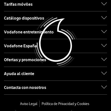
Tarifas móviles
Apple
Catálogo dispositivos
Samsung
Vodafone entretenimiento
Xiaomi
OPPO
Vodafone España
Huawei
Ofertas y promociones
Ordenar
Ayuda al cliente
por:
Contacta con nosotros
GoPro
Cámara
Aviso Legal
Política de Privacidad y Cookies