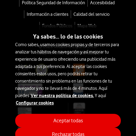
Política Seguridad de Información
Accesibilidad
con
tu
Información a clientes
Calidad del servicio
tarifa
Fondos Públicos
Mapa Web
Móvil
Ya sabes... lo de las cookies
desde
Como sabes, usamos cookies propias y de terceros para
© 2026 Vodafone España S.A.U.
79,2€
100€
analizar tus hábitos de navegación y así mejorar tu
Avda. América 115, 28042 Madrid
o
experiencia de usuario ofreciendo una publicidad más
2€/mes
adaptada a tus preferencia. Al aceptar las cookies
consientes estos usos, pero podrás retirar tu
Desde
consentimiento sin problema en las funciones de tu
0€
navegador y no te llevará más de 4 minutos. Aquí
Ver nuestra política de cookies.
puedes
Y aquí
Configurar cookies
JBL
Clip
Aceptar todas
5
Rechazar todas