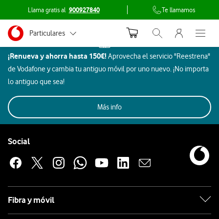
Llama gratis al
900927840
Te llamamos
Menu nave
Ir a la pagina principal de vodafone.es
Menu navegación Segmento
Particulares
Inicio
Abrir buscador. Abr
Abre e
Dispositivos
¡Renueva y ahorra hasta 150€!
Aprovecha el servicio "Reestrena"
Autónomos
Hogar
de Vodafone y cambia tu antiguo móvil por uno nuevo. ¡No importa
inteligente
Pymes
lo antiguo que sea!
JBL
Grandes empresas y AA.PP.
Imagen
Más info
Aires
Hogar
Todos
Rebajas
Móviles
Beauty
y
Gaming
Aur
Acondicionados
y ocio
Pie de página de Vodafone
sonido
Enlaces a las redes sociales de Vodafone
Social
Hogar
inteligente
JBL
Fibra y móvil