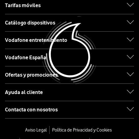
Tarifas móviles
Apple
Catálogo dispositivos
Samsung
Vodafone entretenimiento
Xiaomi
OPPO
Vodafone España
Huawei
Ofertas y promociones
Ordenar
Ayuda al cliente
por:
Contacta con nosotros
JBL
Grip
Aviso Legal
Política de Privacidad y Cookies