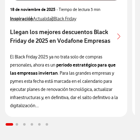
18 de noviembre de 2025
- Tiempo de lectura
3 min
3
Ver más articulos relacionados con
Inspiración
Ver más artículos con
Ver más artículos con
V
I
Actualidad
Black Friday
Llegan los mejores descuentos Black
P
Friday de 2025 en Vodafone Empresas
A
P
El Black Friday 2025 ya no trata solo de compras
periodo estratégico para que
personales, ahora es un
E
las empresas inviertan
. Para las grandes empresas y
l
pymes esta fecha está marcada en el calendario para
p
ejecutar planes de renovación tecnológica, actualizar
u
infraestructuras y, en definitiva, dar el salto definitivo a la
e
digitalización.
q
f
En Vodafone Empresas comprendemos que el futuro de
c
tu empresa depende de la eficiencia de hoy y por eso,
p
las ofertas Black Friday más
hemos lanzado
m