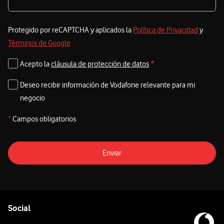
Protegido por reCAPTCHA y aplicados la
Política de Privacidad
y
Términos de Google
Acepto la
cláusula de protección de datos
*
Deseo recibir información de Vodafone relevante para mi
negocio
*
Campos obligatorios
Enviar
Pie de página de Vodafone
Enlaces a las redes sociales de Vodafone
Social