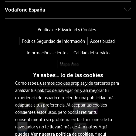
Vodafone España
Política de Privacidad y Cookies
Política Seguridad de Información
Accesibilidad
Información a clientes
Calidad del servicio
Mapa Web
Ya sabes... lo de las cookies
Como sabes, usamos cookies propias y de terceros para
© 2026 Vodafone España S.A.U.
analizar tus hábitos de navegación y así mejorar tu
Avda. América 115, 28042 Madrid
experiencia de usuario ofreciendo una publicidad más
adaptada a tus preferencia. Al aceptar las cookies
consientes estos usos, pero podrás retirar tu
consentimiento sin problema en las funciones de tu
navegador y no te llevará más de 4 minutos. Aquí
Ver nuestra política de cookies.
puedes
Y aquí