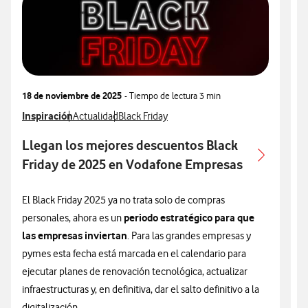
18 de noviembre de 2025
- Tiempo de lectura
3 min
3
Ver más articulos relacionados con
Inspiración
Ver más artículos con
Ver más artículos con
V
I
Actualidad
Black Friday
Llegan los mejores descuentos Black
P
Friday de 2025 en Vodafone Empresas
A
P
El Black Friday 2025 ya no trata solo de compras
periodo estratégico para que
personales, ahora es un
E
las empresas inviertan
. Para las grandes empresas y
l
pymes esta fecha está marcada en el calendario para
p
ejecutar planes de renovación tecnológica, actualizar
u
infraestructuras y, en definitiva, dar el salto definitivo a la
e
digitalización.
q