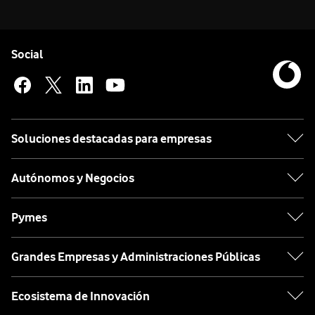
Pie de página de Vodafone
Enlaces a las redes sociales de Vodafone
Social
Soluciones destacadas para empresas
Autónomos y Negocios
Pymes
Grandes Empresas y Administraciones Públicas
Ecosistema de Innovación