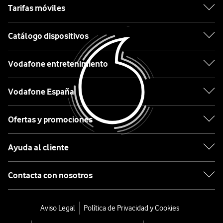
Xiaomi
Tarifas móviles
OPPO
Catálogo dispositivos
Motorola
Vodafone entretenimiento
Etiqueta
Vodafone España
Lo
Ofertas y promociones
último
en
Ayuda al cliente
tecnología
desde
Contacta con nosotros
0€
Móviles
Aviso Legal
Política de Privacidad y Cookies
con