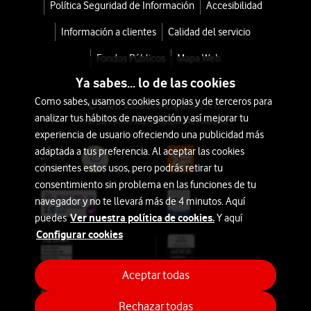
Política Seguridad de Información
Accesibilidad
IA
Información a clientes
Calidad del servicio
Belleza
Fondos Públicos
Mapa Web
Ya sabes... lo de las cookies
Auriculares
Como sabes, usamos cookies propias y de terceros para
© 2026 Vodafone España S.A.U.
analizar tus hábitos de navegación y así mejorar tu
Avda. América 115, 28042 Madrid
Hogar
experiencia de usuario ofreciendo una publicidad más
y
adaptada a tus preferencia. Al aceptar las cookies
Ocio
consientes estos usos, pero podrás retirar tu
consentimiento sin problema en las funciones de tu
Aires
navegador y no te llevará más de 4 minutos. Aquí
Acondicionados
Ver nuestra política de cookies.
puedes
Y aquí
Configurar cookies
Imagen
y
Aceptar todas
Sonido
Rechazar todas