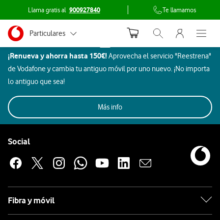
Llama gratis al
900927840
Te llamamos
Menu nave
Ir a la pagina principal de vodafone.es
Menu navegación Segmento
Particulares
Inicio
Abrir buscador. Abr
Abre e
Dispositivos
¡Renueva y ahorra hasta 150€!
Aprovecha el servicio "Reestrena"
Autónomos
Alcatel
de Vodafone y cambia tu antiguo móvil por uno nuevo. ¡No importa
Pymes
lo antiguo que sea!
Móviles
Gaming
Smartwatch
Ordenadores
Grandes empresas
Más info
Auriculares
y AA.PP.
Pie de página de Vodafone
Alcatel
Enlaces a las redes sociales de Vodafone
Social
Apple
Fibra y móvil
Samsung