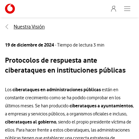
Menu nave
Ir a la pagina principal de vodafone.es
Abre e
Menu navegación Segmento
Nuestra Visión
19 de diciembre de 2024
- Tiempo de lectura 3 min
Protocolos de respuesta ante
ciberataques en instituciones públicas
ciberataques en administraciones públicas
Los
están en
constante crecimiento como se ha podido comprobar en los
ciberataques a ayuntamientos
últimos meses. Se han producido
,
a empresas y servicios públicos, a organismos oficiales e incluso,
ciberataques al gobierno
, siendo el propio presidente víctima de
ellos. Para hacer frente a estos ciberataques, las administraciones
públicas tienen que establecer una correcta estrategia de