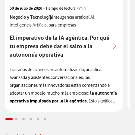
30 de julio de 2026
- Tiempo de lectura
7 min
3
Ver más articulos relacionados con
Negocio y Tecnología
Ver más artículos con
V
N
Inteligencia artificial AI
Ver más artículos con
V
Inteligencia Artificial para empresas
I
El imperativo de la IA agéntica: Por qué
A
tu empresa debe dar el salto a la
autonomía operativa
L
e
Tras años de avances en automatización, analítica
u
avanzada y asistentes conversacionales, las
e
organizaciones más innovadoras están comenzando a
la autonomía
a
adoptar un modelo mucho más ambicioso:
operativa impulsada por la IA agéntica.
Esto significa
L
que la inteligencia artificial está entrando en una nueva
p
etapa que las empresas deberán valorar si quieren
c
mantener su competitividad en los próximos años.
i