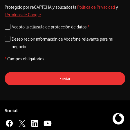
Protegido por reCAPTCHA y aplicados la
Política de Privacidad
y
Términos de Google
Acepto la
cláusula de protección de datos
*
Deseo recibir información de Vodafone relevante para mi
negocio
*
Campos obligatorios
Enviar
Pie de página de Vodafone
Enlaces a las redes sociales de Vodafone
Social