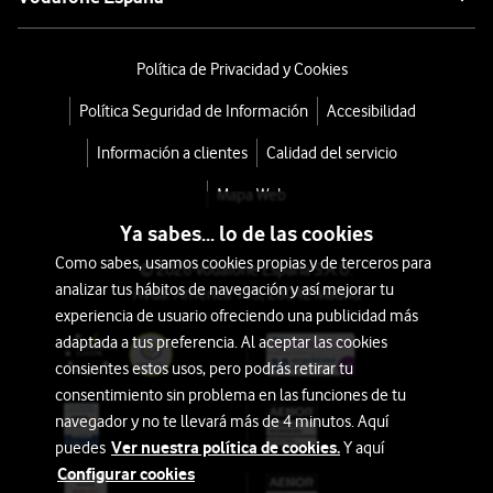
Política de Privacidad y Cookies
Política Seguridad de Información
Accesibilidad
Información a clientes
Calidad del servicio
Mapa Web
Ya sabes... lo de las cookies
Como sabes, usamos cookies propias y de terceros para
© 2026 Vodafone España S.A.U.
analizar tus hábitos de navegación y así mejorar tu
Avda. América 115, 28042 Madrid
experiencia de usuario ofreciendo una publicidad más
adaptada a tus preferencia. Al aceptar las cookies
consientes estos usos, pero podrás retirar tu
consentimiento sin problema en las funciones de tu
navegador y no te llevará más de 4 minutos. Aquí
Ver nuestra política de cookies.
puedes
Y aquí
Configurar cookies