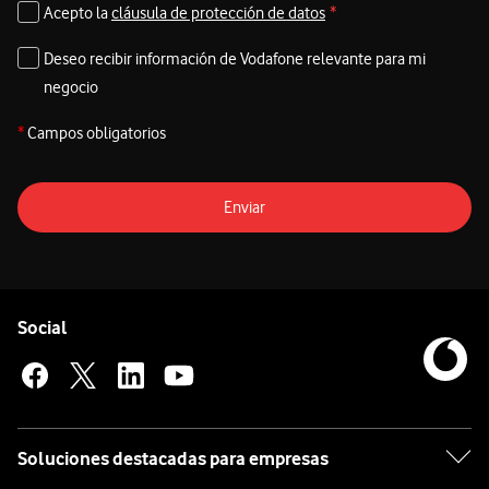
Acepto la
cláusula de protección de datos
*
Deseo recibir información de Vodafone relevante para mi
negocio
*
Campos obligatorios
Enviar
Pie de página de Vodafone
Enlaces a las redes sociales de Vodafone
Social
Soluciones destacadas para empresas