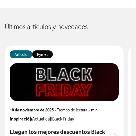
Últimos artículos y novedades
Artículo
Pymes
18 de noviembre de 2025
- Tiempo de lectura
3 min
3
Ver más articulos relacionados con
Inspiración
Ver más artículos con
Ver más artículos con
V
I
Actualidad
Black Friday
Llegan los mejores descuentos Black
P