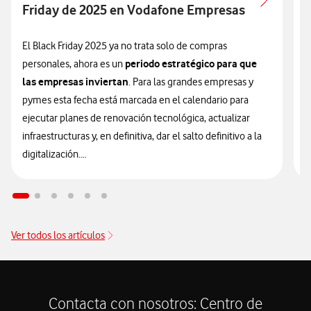
Friday de 2025 en Vodafone Empresas
A
P
El Black Friday 2025 ya no trata solo de compras
periodo estratégico para que
personales, ahora es un
E
las empresas inviertan
. Para las grandes empresas y
l
pymes esta fecha está marcada en el calendario para
p
ejecutar planes de renovación tecnológica, actualizar
u
infraestructuras y, en definitiva, dar el salto definitivo a la
e
digitalización.
q
f
En Vodafone Empresas comprendemos que el futuro de
c
tu empresa depende de la eficiencia de hoy y por eso,
p
las ofertas Black Friday más
hemos lanzado
m
Ver todos los artículos
competitivas de 2025
enfocadas en dispositivos para
c
garantizar la máxima productividad y ahorro. El Black
t
Friday en Vodafone es la oportunidad de oro para equipar a
tu plantilla con tecnología de vanguardia y asegurar tu
Contacta con nosotros: Centro de