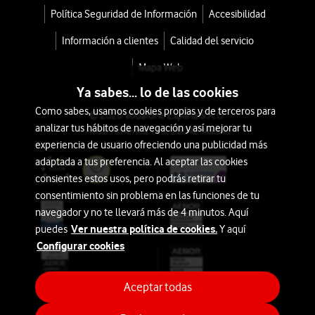
Política Seguridad de Información
Accesibilidad
Información a clientes
Calidad del servicio
Mapa Web
Ya sabes... lo de las cookies
Como sabes, usamos cookies propias y de terceros para
© 2026 Vodafone España S.A.U.
analizar tus hábitos de navegación y así mejorar tu
Avda. América 115, 28042 Madrid
experiencia de usuario ofreciendo una publicidad más
adaptada a tus preferencia. Al aceptar las cookies
consientes estos usos, pero podrás retirar tu
consentimiento sin problema en las funciones de tu
navegador y no te llevará más de 4 minutos. Aquí
Ver nuestra política de cookies.
puedes
Y aquí
Configurar cookies
Aceptar todas