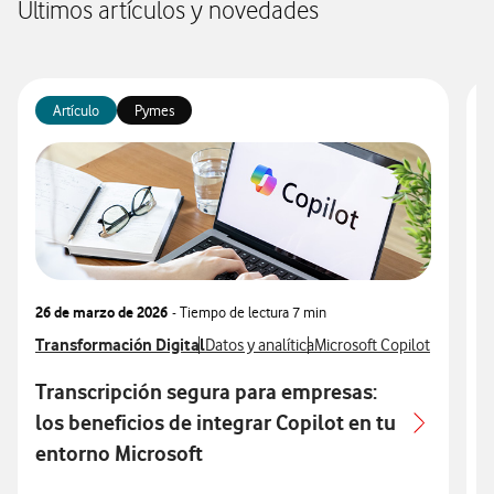
Últimos artículos y novedades
Artículo
Pymes
26 de marzo de 2026
- Tiempo de lectura
7 min
1
Ver más articulos relacionados con
Transformación Digital
Ver más artículos con
Ver más artículos con
V
T
Datos y analítica
Microsoft Copilot
V
M
Transcripción segura para empresas:
T
los beneficios de integrar Copilot en tu
q
entorno Microsoft