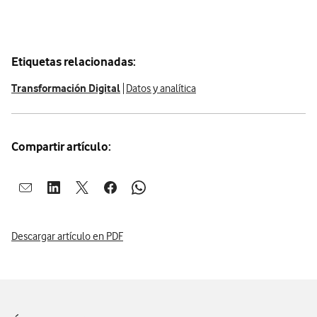
Etiquetas relacionadas:
Transformación Digital
Datos y analítica
Compartir artículo:
Abrir ventana para compartir en mail
Abrir ventana para compartir en linkedin
Abrir ventana para compartir en twitter
Abrir ventana para compartir en facebook
Abrir ventana para compartir en whatsap
Descargar artículo en PDF