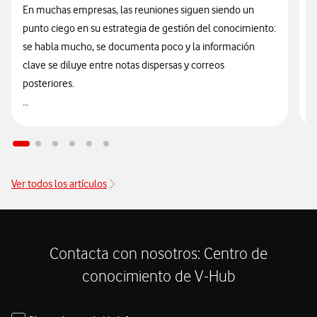
E
En muchas empresas, las reuniones siguen siendo un
t
punto ciego en su estrategia de gestión del conocimiento:
t
se habla mucho, se documenta poco y la información
I
clave se diluye entre notas dispersas y correos
n
posteriores.
q
La integración de la transcripción de Microsoft Teams con
E
Microsoft 365 Copilot cambia esta rutina, ya que permite
u
transcribir audio a texto de forma segura, automatizada,
i
gestionada y nativa dentro del propio ecosistema de
Ver todos los artículos
c
Microsoft 365, sin necesidad de recurrir a servicios
c
externos.
r
v
Contacta con nosotros: Centro de
conocimiento de V-Hub