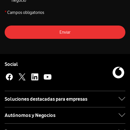
negocio
*
Campos obligatorios
Enviar
Pie de página de Vodafone
Enlaces a las redes sociales de Vodafone
Social
Soluciones destacadas para empresas
Autónomos y Negocios