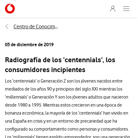
Menu nave
Ir a la pagina principal de vodafone.es
Abre e
Menu navegación Segmento
Centro de Conocimiento
05 de diciembre de 2019
Radiografía de los ‘centennials’, los
consumidores incipientes
Los ‘centennials’ o Generación Z son los jóvenes nacidos entre
mediados de los años 90 y principios del siglo XXI mientras los
‘millennials’ o Generación Y son los jóvenes adultos que nacieron
desde 1980 a 1995. Mientras estos crecieron en una época de
bonanza económica, la mayoría de los ‘centennials’ han vivido en
una España en crisis y en un entorno de precariedad que ha
configurado su comportamiento como personas y consumidores.
Los ‘millennials’ tienen espíritu emprendedor, son una generación