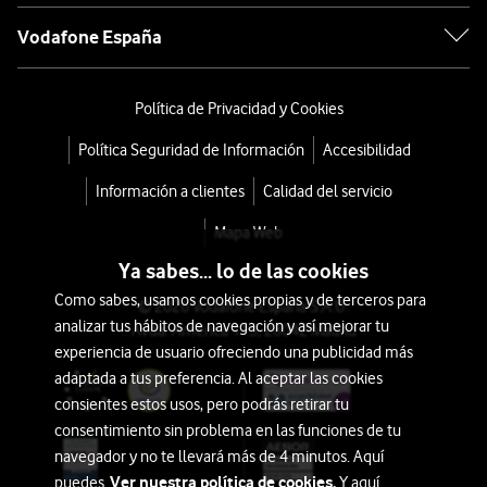
Vodafone España
Política de Privacidad y Cookies
Política Seguridad de Información
Accesibilidad
Información a clientes
Calidad del servicio
Mapa Web
Ya sabes... lo de las cookies
Como sabes, usamos cookies propias y de terceros para
© 2026 Vodafone España S.A.U.
analizar tus hábitos de navegación y así mejorar tu
Avda. América 115, 28042 Madrid
experiencia de usuario ofreciendo una publicidad más
adaptada a tus preferencia. Al aceptar las cookies
consientes estos usos, pero podrás retirar tu
consentimiento sin problema en las funciones de tu
navegador y no te llevará más de 4 minutos. Aquí
Ver nuestra política de cookies.
puedes
Y aquí