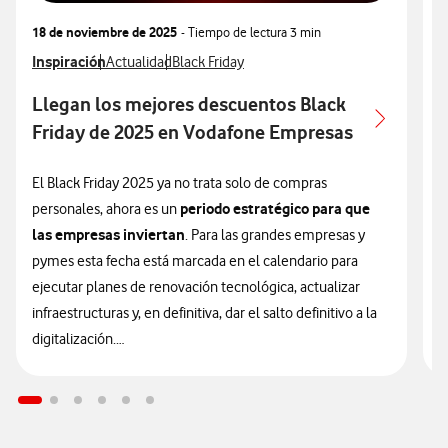
18 de noviembre de 2025
- Tiempo de lectura
3 min
3
Ver más articulos relacionados con
Inspiración
Ver más artículos con
Ver más artículos con
V
I
Actualidad
Black Friday
Llegan los mejores descuentos Black
P
Friday de 2025 en Vodafone Empresas
A
P
El Black Friday 2025 ya no trata solo de compras
periodo estratégico para que
personales, ahora es un
E
las empresas inviertan
. Para las grandes empresas y
l
pymes esta fecha está marcada en el calendario para
p
ejecutar planes de renovación tecnológica, actualizar
u
infraestructuras y, en definitiva, dar el salto definitivo a la
e
digitalización.
q
f
En Vodafone Empresas comprendemos que el futuro de
c
tu empresa depende de la eficiencia de hoy y por eso,
p
las ofertas Black Friday más
hemos lanzado
m