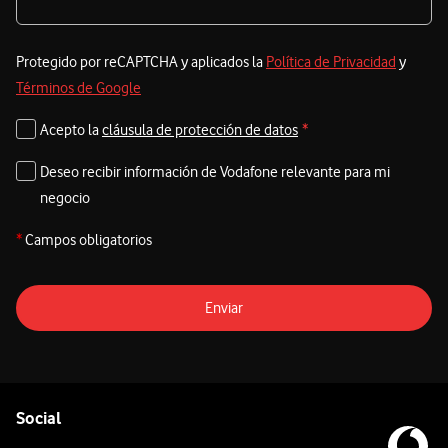
Protegido por reCAPTCHA y aplicados la
Política de Privacidad
y
Términos de Google
Acepto la
cláusula de protección de datos
*
Deseo recibir información de Vodafone relevante para mi
negocio
*
Campos obligatorios
Enviar
Pie de página de Vodafone
Enlaces a las redes sociales de Vodafone
Social