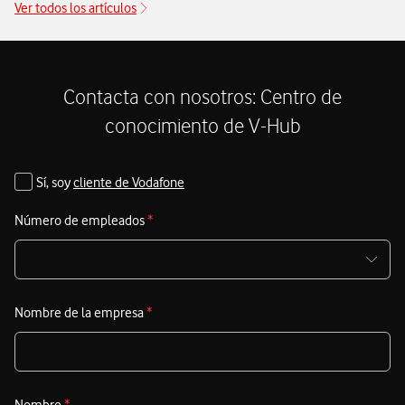
Ver todos los artículos
competitivas de 2025
enfocadas en dispositivos para
c
garantizar la máxima productividad y ahorro. El Black
t
Friday en Vodafone es la oportunidad de oro para equipar a
tu plantilla con tecnología de vanguardia y asegurar tu
Contacta con nosotros: Centro de
competitividad en el mercado.
conocimiento de V-Hub
Sí, soy
cliente de Vodafone
Número de empleados
*
Nombre de la empresa
*
Nombre
*