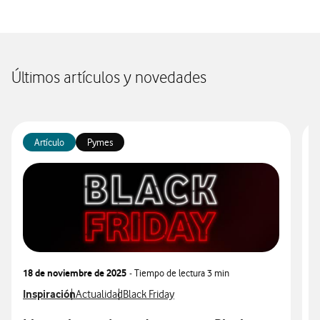
Últimos artículos y novedades
Artículo
Pymes
18 de noviembre de 2025
- Tiempo de lectura
3 min
3
Ver más articulos relacionados con
Inspiración
Ver más artículos con
Ver más artículos con
V
I
Actualidad
Black Friday