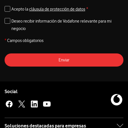
Acepto la
cláusula de protección de datos
*
Deseo recibir información de Vodafone relevante para mi
negocio
*
Campos obligatorios
Enviar
Pie de página de Vodafone
Enlaces a las redes sociales de Vodafone
Social
Soluciones destacadas para empresas