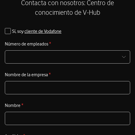
tu plantilla con tecnología de vanguardia y asegurar tu
Contacta con nosotros: Centro de
competitividad en el mercado.
conocimiento de V-Hub
Sí, soy
cliente de Vodafone
Número de empleados
*
Nombre de la empresa
*
Nombre
*