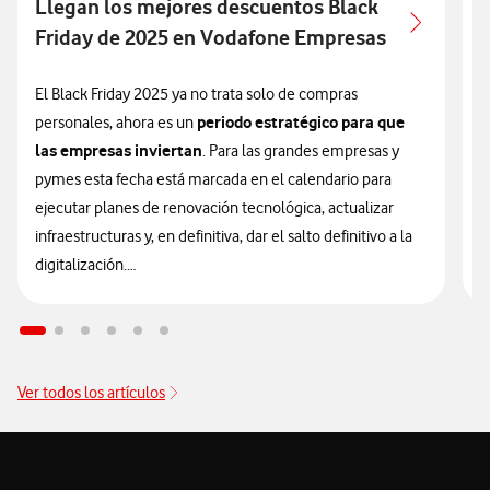
Llegan los mejores descuentos Black
P
Friday de 2025 en Vodafone Empresas
A
P
El Black Friday 2025 ya no trata solo de compras
periodo estratégico para que
personales, ahora es un
E
las empresas inviertan
. Para las grandes empresas y
l
pymes esta fecha está marcada en el calendario para
p
ejecutar planes de renovación tecnológica, actualizar
u
infraestructuras y, en definitiva, dar el salto definitivo a la
e
digitalización.
q
f
En Vodafone Empresas comprendemos que el futuro de
c
tu empresa depende de la eficiencia de hoy y por eso,
p
las ofertas Black Friday más
hemos lanzado
m
Ver todos los artículos
competitivas de 2025
enfocadas en dispositivos para
c
garantizar la máxima productividad y ahorro. El Black
t
Friday en Vodafone es la oportunidad de oro para equipar a