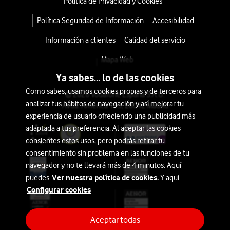
Política de Privacidad y Cookies
Política Seguridad de Información
Accesibilidad
Información a clientes
Calidad del servicio
Mapa Web
Ya sabes... lo de las cookies
Como sabes, usamos cookies propias y de terceros para
© 2026 Vodafone España S.A.U.
analizar tus hábitos de navegación y así mejorar tu
Avda. América 115, 28042 Madrid
experiencia de usuario ofreciendo una publicidad más
adaptada a tus preferencia. Al aceptar las cookies
consientes estos usos, pero podrás retirar tu
consentimiento sin problema en las funciones de tu
navegador y no te llevará más de 4 minutos. Aquí
Ver nuestra política de cookies.
puedes
Y aquí
Configurar cookies
Aceptar todas