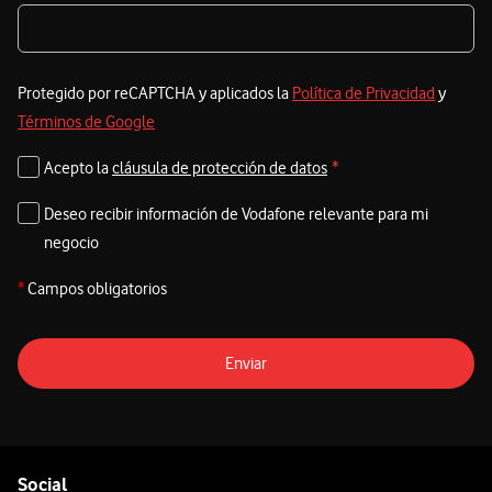
Protegido por reCAPTCHA y aplicados la
Política de Privacidad
y
Términos de Google
Acepto la
cláusula de protección de datos
*
Deseo recibir información de Vodafone relevante para mi
negocio
*
Campos obligatorios
Enviar
Pie de página de Vodafone
Enlaces a las redes sociales de Vodafone
Social