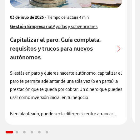
03 de julio de 2026
- Tiempo de lectura
4 min
1
Ver más articulos relacionados con
Gestión Empresarial
Ver más artículos con
V
G
Ayudas y subvenciones
Capitalizar el paro: Guía completa,
G
requisitos y trucos para nuevos
autónomos
Si estás en paro y quieres hacerte autónomo, capitalizar el
L
paro te permite adelantar de una sola vez (o en parte) la
a
prestación que te queda por cobrar. Un dinero que puedes
e
usar como inversión inicial en tu negocio.
p
H
Bien planteado, puede ser la diferencia entre arrancar
justo de liquidez… o empezar con una base más sólida.
E
d
e