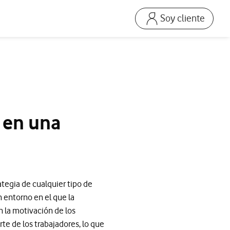
Soy cliente
Ir a la pagina acceso
Mi Vodafone Business
Mis Facturas
s
Solucionar averías
Dispositivos
 en una
Repara tu móvil
Mis productos
Consumo
ategia de cualquier tipo de
 entorno en el que la
 la motivación de los
e de los trabajadores, lo que