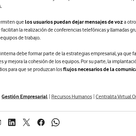
.
ermiten que
los usuarios puedan dejar mensajes de voz
a otr
acilitan la realización de conferencias telefónicas y llamadas gru
 equipos de trabajo.
 interna debe formar parte de la estrategias empresarial, ya que 
s y mejora la cohesión de los equipos. Por su parte, la implantació
ios para que se produzcan los
flujos necesarios de la comunic
Gestión Empresarial
Recursos Humanos
Centralita Virtual 
brir ventana para compartir en mail
Abrir ventana para compartir en linkedin
Abrir ventana para compartir en twitter
Abrir ventana para compartir en facebook
Abrir ventana para compartir en whats