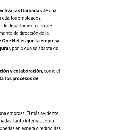
ectiva las llamadas
de una
 a ella, los empleados,
 de departamento, lo que
amento de dirección de la
de One Net es que la empresa
gurar
, por lo que se adapta de
ación y colaboración
, como el
ita los procesos de
 una empresa. El más evidente
lamadas, tanto internas como
onerlas en espera o redirigirlas