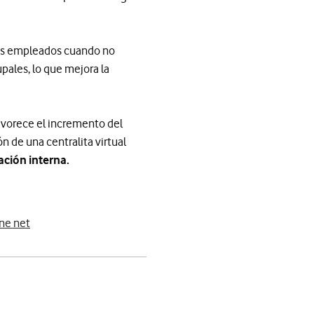
os empleados cuando no
pales, lo que mejora la
favorece el incremento del
n de una centralita virtual
ación interna.
One net
app