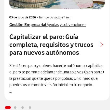
03 de julio de 2026
- Tiempo de lectura
4 min
Ver más articulos relacionados con
Ver más artículos con
Gestión Empresarial
Ayudas y subvenciones
Capitalizar el paro: Guía
completa, requisitos y trucos
para nuevos autónomos
Si estás en paro y quieres hacerte autónomo, capitalizar
el paro te permite adelantar de una sola vez (o en parte)
la prestación que te queda por cobrar. Un dinero que
puedes usar como inversión inicial en tu negocio.
Bien planteado, puede ser la diferencia entre arrancar
justo de liquidez… o empezar con una base más sólida.