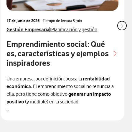
17 de junio de 2026
- Tiempo de lectura
5 min
Ver más articulos relacionados con
Ver más artículos con
Gestión Empresarial
Planificación y gestión
Emprendimiento social: Qué
es, características y ejemplos
inspiradores
Una empresa, por definición, busca la
rentabilidad
económica.
El emprendimiento social no renuncia a
ella, pero tiene como objetivo
generar un impacto
positivo
(y medible) en la sociedad.
Por eso, se ha consolidado como un cuarto modelo
empresarial junto al sector público, la filantropía y el