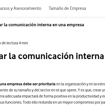
positivos de escritorio
ursos y Asesoramiento
Tamaño de Empresa
istema de Innovación
Ir a Autónomos y Negocios
r la comunicación interna en una empresa
 Nuestra Visión
Ir a Pequeñas y Medianas Empresa
rmes y Estudios
Ir a Grandes Empresas y AA.PP.
 de lectura 4 min
riencia de clientes
r la comunicación interna
tos y webinars
una empresa debe ser prioritaria
en la organización y en la estr
te de su tamaño y del sector en el que opere. Y es que, crear un
ra adecuada impactará de forma positiva en la productividad y en
s funciones. Todo ello redunda en un mayor compromiso por part