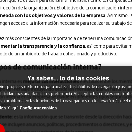
irección de la organización. El objetivo de la comunicación inter
lineada con los objetivos y valores de la empresa
. Asimismo, 
gan acceso a la información necesaria para realizar su trabajo d
ez más conscientes de la importancia de tener una comunicación
omentar la transparencia y la confianza
, así como para evitar 
rollo de un ambiente de trabajo cohesionado y productivo.
ipos de comunicación interna?
Ya sabes... lo de las cookies
n interna es
mejorar las interacciones
efectivas entre los miem
s propias y de terceros para analizar tus hábitos de navegación y así me
tipo de mensaje incluyendo desde los mensajes diarios hasta el a
blicidad más adaptada a tus preferencia. Al aceptar las cookies consiente
ón interna en la empresa se divide en diferentes tipos según la di
 sin problema en las funciones de tu navegador y no te llevará más de 4
izados:
ies.
Configurar cookies
Y aquí
dente:
es la información que se transmite desde la dirección haci
se incluyen anuncios, políticas, procedimientos o directrices, y 
bre los objetivos y estrategias de la empresa.