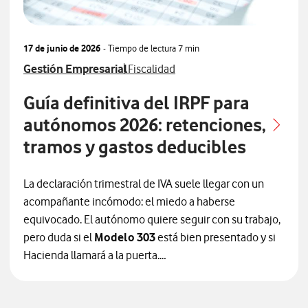
17 de junio de 2026
- Tiempo de lectura
7 min
Ver más articulos relacionados con
Ver más artículos con
Gestión Empresarial
Fiscalidad
Guía definitiva del IRPF para
autónomos 2026: retenciones,
tramos y gastos deducibles
La declaración trimestral de IVA suele llegar con un
acompañante incómodo: el miedo a haberse
equivocado. El autónomo quiere seguir con su trabajo,
pero duda si el
Modelo 303
está bien presentado y si
Hacienda llamará a la puerta.
El objetivo de esta guía es ayudarte a ganar seguridad,