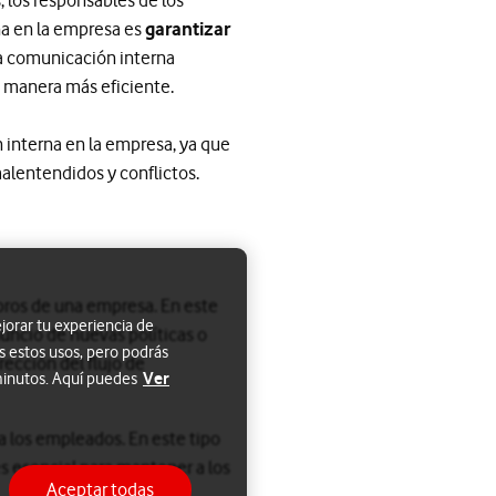
na en la empresa es
garantizar
la comunicación interna
e manera más eficiente.
 interna en la empresa, ya que
malentendidos y conflictos.
bros de una empresa. En este
jorar tu experiencia de
nuncio de nuevas políticas o
s estos usos, pero podrás
rección del flujo de
Ver
 minutos. Aquí puedes
a los empleados. En este tipo
es esencial para mantener a los
Aceptar todas