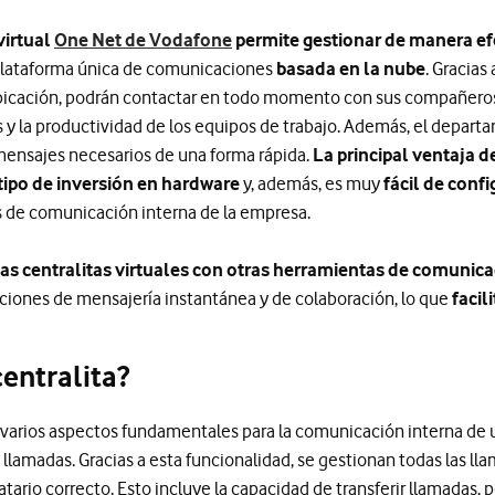
virtual
One Net de Vodafone
permite gestionar de manera ef
 plataforma única de comunicaciones
basada en la nube
. Gracias
icación, podrán contactar en todo momento con sus compañeros
s y la productividad de los equipos de trabajo. Además, el depart
mensajes necesarios de una forma rápida.
La principal ventaja 
 tipo de inversión en hardware
y, además, es muy
fácil de confi
s de comunicación interna de la empresa.
 las centralitas virtuales con otras herramientas de comunic
aciones de mensajería instantánea y de colaboración, lo que
facil
centralita?
la varios aspectos fundamentales para la comunicación interna de
e llamadas. Gracias a esta funcionalidad, se gestionan todas las l
natario correcto. Esto incluye la capacidad de transferir llamadas, p