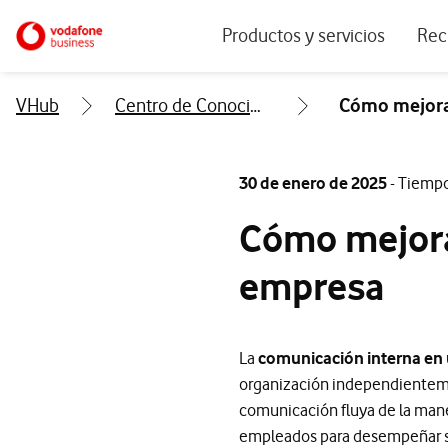
Menu navegación principal. Para dis
Ir a la pagina principal de vodafone.es
Productos y servicios
Rec
Ver todos los servicios
Ecos
VHub
Centro de Conocimiento
Cómo mejora
Conectividad
Blog
Ciberseguridad
Info
30 de enero de 2025
- Tiempo
Soluciones IoT
Expe
Cómo mejora
IA para empresas
Even
empresa
Workplace
Soluciones de negocio
La
comunicación interna en 
Servicios Cloud
organización independientemen
comunicación fluya de la mane
empleados para desempeñar su