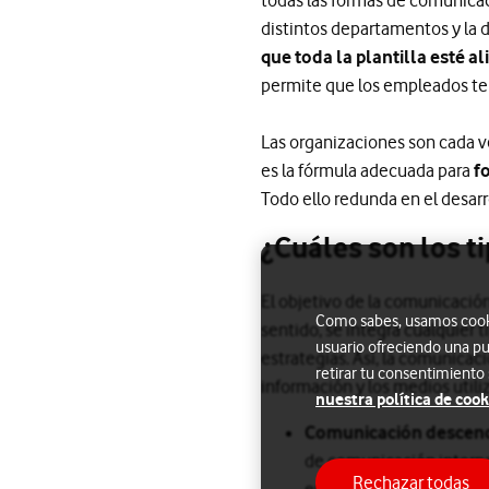
distintos departamentos y la d
que toda la plantilla esté a
permite que los empleados ten
Las organizaciones son cada v
es la fórmula adecuada para
f
Todo ello redunda en el desar
¿Cuáles son los t
El objetivo de la comunicació
Como sabes, usamos cookie
sentido, se integra cualquier 
usuario ofreciendo una pu
estrategias. Así, la comunicaci
retirar tu consentimiento
información y los medios util
nuestra política de cook
Comunicación descen
de comunicación interna 
Rechazar todas
empleados informados so