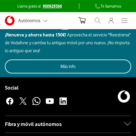
Llama gratis al
900929366
Te llamamos
Menu nave
Ir a la pagina principal de vodafone.es
Menu navegación Segmento
Autónomos
Inicio
Abrir buscador. Abr
Abre e
Dispositivos
¡Renueva y ahorra hasta 150€!
Aprovecha el servicio "Reestrena"
Pymes
Hogar
de Vodafone y cambia tu antiguo móvil por uno nuevo. ¡No importa
inteligente
Grandes empresas
lo antiguo que sea!
Rowenta
y AA.PP.
Imagen
Más info
Aires
SmartTec
Particulares
Todos
Rebajas
Móviles
Beauty
y
Gaming
Acondicionados
y ocio
Pie de página de Vodafone
sonido
Enlaces a las redes sociales de Vodafone
Social
Hogar
inteligente
Rowenta
Fibra y móvil autónomos