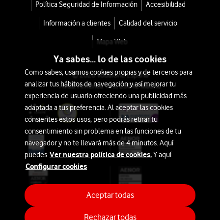
sin
Política Seguridad de Información
Accesibilidad
cable
Información a clientes
Calidad del servicio
especial
Mapa Web
Mascotas
Ya sabes... lo de las cookies
X-
Como sabes, usamos cookies propias y de terceros para
© 2026 Vodafone España
analizar tus hábitos de navegación y así mejorar tu
Avda. América 115, 28042 Madrid
Force
experiencia de usuario ofreciendo una publicidad más
Flex
adaptada a tus preferencia. Al aceptar las cookies
consientes estos usos, pero podrás retirar tu
14.60
consentimiento sin problema en las funciones de tu
navegador y no te llevará más de 4 minutos. Aquí
con
Ver nuestra política de cookies.
puedes
Y aquí
tu
Configurar cookies
tarifa
Móvil
Aceptar todas
desde
Rechazar todas