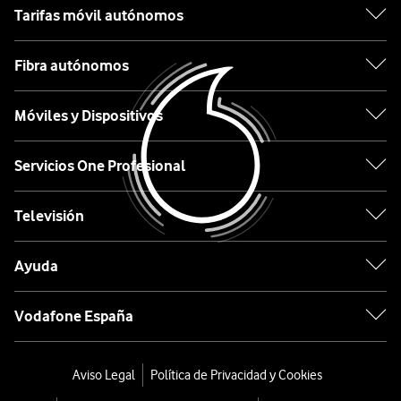
Tarifas móvil autónomos
Apple
Fibra autónomos
Samsung
Móviles y Dispositivos
Xiaomi
OPPO
Servicios One Profesional
Huawei
Televisión
Ordenar
Ayuda
por:
Vodafone España
Rowenta
Aspiradora
Aviso Legal
Política de Privacidad y Cookies