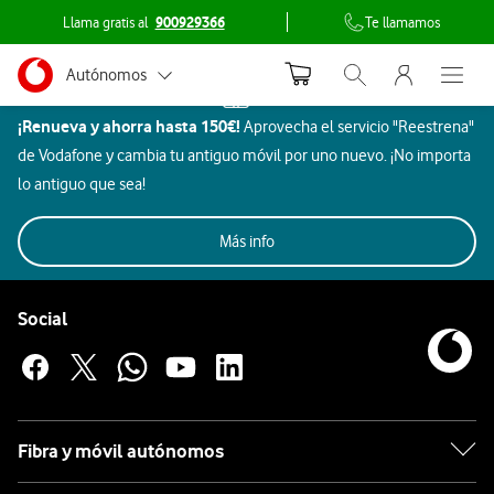
Llama gratis al
900929366
Te llamamos
Menu nave
Ir a la pagina principal de vodafone.es
Menu navegación Segmento
Autónomos
Inicio
Abrir buscador. Abr
Abre e
Dispositivos
¡Renueva y ahorra hasta 150€!
Aprovecha el servicio "Reestrena"
Pymes
Hogar
de Vodafone y cambia tu antiguo móvil por uno nuevo. ¡No importa
inteligente
Grandes empresas
lo antiguo que sea!
Ninja
y AA.PP.
Imagen
Más info
Aires
SmartTec
Particulares
Todos
Rebajas
Móviles
Beauty
y
Gaming
Acondicionados
y ocio
Pie de página de Vodafone
sonido
Enlaces a las redes sociales de Vodafone
Social
Hogar
inteligente
Ninja
Fibra y móvil autónomos