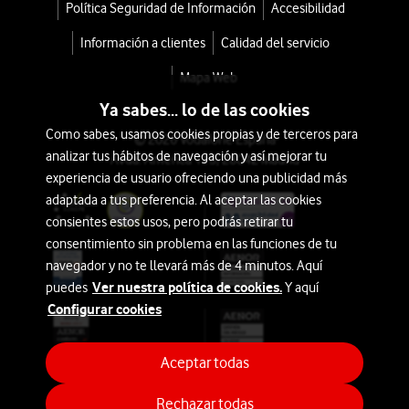
Creami
Política Seguridad de Información
Accesibilidad
Deluxe
Información a clientes
Calidad del servicio
10
Mapa Web
en
Ya sabes... lo de las cookies
1
Como sabes, usamos cookies propias y de terceros para
© 2026 Vodafone España
analizar tus hábitos de navegación y así mejorar tu
Avda. América 115, 28042 Madrid
NC502EU
experiencia de usuario ofreciendo una publicidad más
adaptada a tus preferencia. Al aceptar las cookies
con
consientes estos usos, pero podrás retirar tu
tu
consentimiento sin problema en las funciones de tu
tarifa
navegador y no te llevará más de 4 minutos. Aquí
Móvil
Ver nuestra política de cookies.
puedes
Y aquí
Configurar cookies
desde
252€
270€
Aceptar todas
o
5€/mes
Rechazar todas