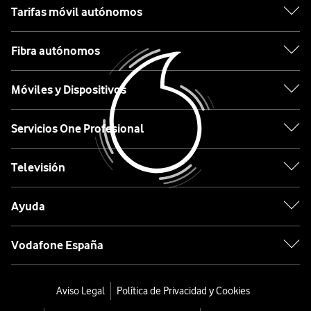
Tarifas móvil autónomos
Apple
Fibra autónomos
Samsung
Móviles y Dispositivos
Xiaomi
OPPO
Servicios One Profesional
Huawei
Televisión
Ordenar
Ayuda
por:
Vodafone España
Ninja
Heladera
Aviso Legal
Política de Privacidad y Cookies