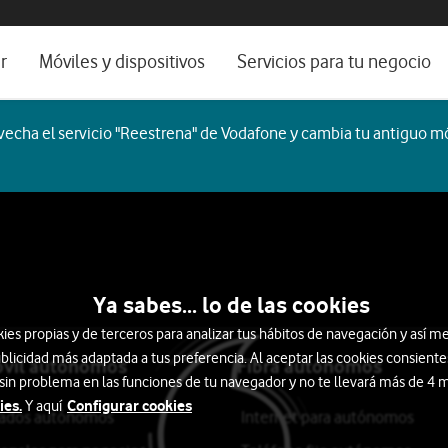
os, ayuda e idioma
rio
r
Móviles y dispositivos
Servicios para tu negocio
Catálogo de móviles
Servicios profesionales
echa el servicio "Reestrena" de Vodafone y cambia tu antiguo mó
Ordenadores
Por ser cliente
Ver todos
Blog Autónomos y Negocios
martTech
Auriculares
Smartwatch
Ordenadores
ocio
Ya sabes... lo de las cookies
s propias y de terceros para analizar tus hábitos de navegación y así me
blicidad más adaptada a tus preferencia. Al aceptar las cookies consiente
óvil autónomos
Fibra autónomos
 sin problema en las funciones de tu navegador y no te llevará más de 4
ies.
Configurar cookies
Y aquí
itados autónomos
Internet para autónomos