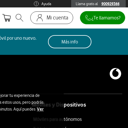
Ayuda
Llama gratis al
900929366
900929366
Mi cuenta
¿Te llamamos?
Abrir buscador. Abre en ventana modal
Ir a la pagina acceso clientes
vil por uno nuevo.
Más info
jorar tu experiencia de
s estos usos, pero podrás
Móviles y Dispositivos
Ver
 minutos. Aquí puedes
Móviles para autónomos