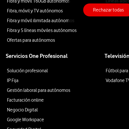
Fibra y móvil 160GB autónomos
Líneas adic
Rechazar todas
Fibra, móvil y TV autónomos
Roaming
Philips
Fibra y móvil ilimitada autónomos
Fibra y 5 líneas móviles autónomos
Ofertas para autónomos
Apple
Servicios One Profesional
Televisió
Samsung
Solución profesional
Fútbol para
Xiaomi
IP Fija
Vodafone T
Gestión laboral para autónomos
OPPO
Facturación online
Huawei
Negocio Digital
Ordenar
Google Workspace
por: