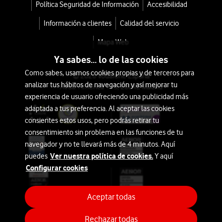
Política Seguridad de Información
Accesibilidad
con
tu
Información a clientes
Calidad del servicio
tarifa
Mapa Web
Móvil
Ya sabes... lo de las cookies
desde
Como sabes, usamos cookies propias y de terceros para
© 2026 Vodafone España
79,2€
100€
analizar tus hábitos de navegación y así mejorar tu
Avda. América 115, 28042 Madrid
o
experiencia de usuario ofreciendo una publicidad más
2€/mes
adaptada a tus preferencia. Al aceptar las cookies
consientes estos usos, pero podrás retirar tu
Desde
consentimiento sin problema en las funciones de tu
0€
navegador y no te llevará más de 4 minutos. Aquí
Ver nuestra política de cookies.
puedes
Y aquí
Configurar cookies
JBL
Clip
Aceptar todas
5
Rechazar todas