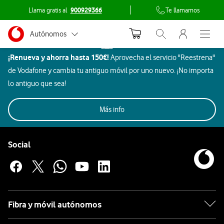
Llama gratis al
900929366
Te llamamos
Menu nave
Ir a la pagina principal de vodafone.es
Menu navegación Segmento
Autónomos
Inicio
Abrir buscador. Abr
Abre e
Dispositivos
¡Renueva y ahorra hasta 150€!
Aprovecha el servicio "Reestrena"
Pymes
Hogar
de Vodafone y cambia tu antiguo móvil por uno nuevo. ¡No importa
inteligente
Grandes empresas
lo antiguo que sea!
JBL
y AA.PP.
Imagen
Más info
Aires
SmartTec
Particulares
Todos
Rebajas
Móviles
Beauty
y
Gaming
Acondicionados
y ocio
Pie de página de Vodafone
sonido
Enlaces a las redes sociales de Vodafone
Social
Hogar
inteligente
JBL
Fibra y móvil autónomos