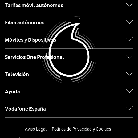
Tarifas móvil autónomos
Apple
Fibra autónomos
Samsung
Móviles y Dispositivos
Xiaomi
OPPO
Servicios One Profesional
Huawei
Televisión
Ordenar
Ayuda
por:
Vodafone España
JBL
Grip
Aviso Legal
Política de Privacidad y Cookies