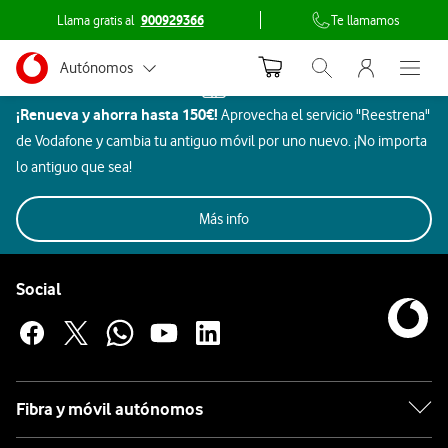
Llama gratis al
900929366
Te llamamos
Menu nave
Ir a la pagina principal de vodafone.es
Menu navegación Segmento
Autónomos
Inicio
Abrir buscador. Abr
Abre e
Dispositivos
¡Renueva y ahorra hasta 150€!
Aprovecha el servicio "Reestrena"
Pymes
Hogar
de Vodafone y cambia tu antiguo móvil por uno nuevo. ¡No importa
inteligente
Grandes empresas
lo antiguo que sea!
HP
y AA.PP.
Imagen
Más info
Aires
SmartTec
Particulares
Todos
Rebajas
Móviles
Beauty
y
Gaming
Acondicionados
y ocio
Pie de página de Vodafone
sonido
Enlaces a las redes sociales de Vodafone
Social
Hogar
inteligente
HP
Fibra y móvil autónomos