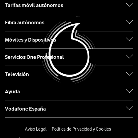
Tarifas móvil autónomos
Apple
Fibra autónomos
Samsung
Móviles y Dispositivos
Xiaomi
OPPO
Servicios One Profesional
Huawei
Televisión
Ordenar
Ayuda
por:
Vodafone España
Descuento
especial
Aviso Legal
Política de Privacidad y Cookies