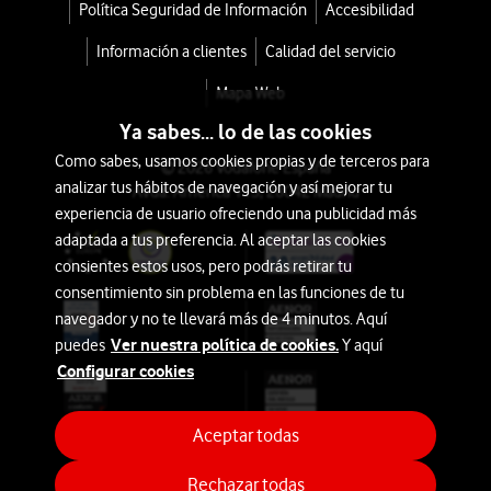
HP
Política Seguridad de Información
Accesibilidad
Monitor
Información a clientes
Calidad del servicio
G5
Mapa Web
FHD
Ya sabes... lo de las cookies
27''
Como sabes, usamos cookies propias y de terceros para
© 2026 Vodafone España
analizar tus hábitos de navegación y así mejorar tu
Avda. América 115, 28042 Madrid
con
experiencia de usuario ofreciendo una publicidad más
adaptada a tus preferencia. Al aceptar las cookies
tu
consientes estos usos, pero podrás retirar tu
tarifa
consentimiento sin problema en las funciones de tu
Móvil
navegador y no te llevará más de 4 minutos. Aquí
Ver nuestra política de cookies.
desde
puedes
Y aquí
Configurar cookies
108€
109€
o
2€/mes
Aceptar todas
Rechazar todas