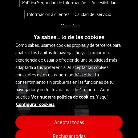
Profesional
Política Seguridad de Información
Accesibilidad
Helios
Información a clientes
Calidad del servicio
Mapa Web
con
tu
Ya sabes... lo de las cookies
tarifa
Como sabes, usamos cookies propias y de terceros para
© 2026 Vodafone España
Móvil
analizar tus hábitos de navegación y así mejorar tu
Avda. América 115, 28042 Madrid
experiencia de usuario ofreciendo una publicidad más
desde
adaptada a tus preferencia. Al aceptar las cookies
180€
219€
consientes estos usos, pero podrás retirar tu
o
consentimiento sin problema en las funciones de tu
4€/mes
navegador y no te llevará más de 4 minutos. Aquí
Ver nuestra política de cookies.
puedes
Y aquí
Configurar cookies
GHD
Rizador
Aceptar todas
de
Rechazar todas