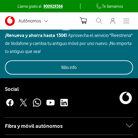
Llama gratis al
900929366
Te llamamos
Menu nave
Ir a la pagina principal de vodafone.es
Menu navegación Segmento
Autónomos
Inicio
Abrir buscador. Abr
Abre e
Dispositivos
¡Renueva y ahorra hasta 150€!
Aprovecha el servicio "Reestrena"
Pymes
Hogar
de Vodafone y cambia tu antiguo móvil por uno nuevo. ¡No importa
inteligente
Grandes empresas
lo antiguo que sea!
GHD
y AA.PP.
Imagen
Más info
Aires
SmartTec
Particulares
Todos
Rebajas
Móviles
Beauty
y
Gaming
Acondicionados
y ocio
Pie de página de Vodafone
sonido
Enlaces a las redes sociales de Vodafone
Social
Hogar
inteligente
GHD
Fibra y móvil autónomos