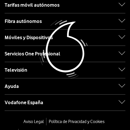
Tarifas móvil autónomos
Apple
Fibra autónomos
Samsung
Móviles y Dispositivos
Xiaomi
OPPO
Servicios One Profesional
Huawei
Televisión
Ordenar
Ayuda
por:
Vodafone España
GHD
Secador
Aviso Legal
Política de Privacidad y Cookies