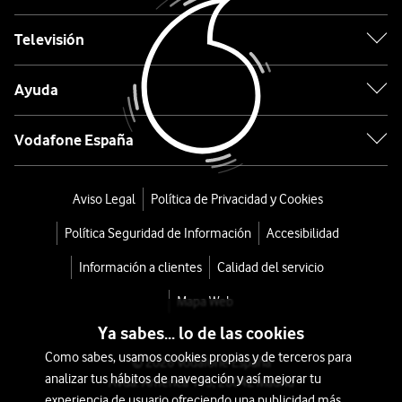
Cepillo
Televisión
Duet
Ayuda
Blowdry
con
Vodafone España
neceser
Aviso Legal
Política de Privacidad y Cookies
desde
Política Seguridad de Información
Accesibilidad
324
€
419€
Información a clientes
Calidad del servicio
o
Mapa Web
7
Ya sabes... lo de las cookies
€/mes
x
Como sabes, usamos cookies propias y de terceros para
36
© 2026 Vodafone España
analizar tus hábitos de navegación y así mejorar tu
Avda. América 115, 28042 Madrid
meses
experiencia de usuario ofreciendo una publicidad más