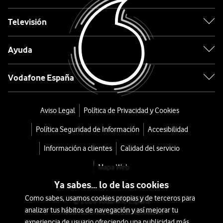
Beam
Televisión
2
Ayuda
desde
72
Vodafone España
€
100€
o
2
Aviso Legal
Política de Privacidad y Cookies
€/mes
x
Política Seguridad de Información
Accesibilidad
36
meses
Información a clientes
Calidad del servicio
+
Mapa Web
Tarifa
Ya sabes... lo de las cookies
Móvil
Como sabes, usamos cookies propias y de terceros para
© 2026 Vodafone España
analizar tus hábitos de navegación y así mejorar tu
Avda. América 115, 28042 Madrid
experiencia de usuario ofreciendo una publicidad más