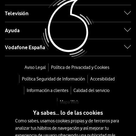
sin
cable
Televisión
BRE740-
Ayuda
10
Vodafone España
desde
115,2
Aviso Legal
Política de Privacidad y Cookies
€
140€
o
Política Seguridad de Información
Accesibilidad
2
Información a clientes
Calidad del servicio
€/mes
x
36
Mapa Web
meses
Ya sabes... lo de las cookies
+
Como sabes, usamos cookies propias y de terceros para
© 2026 Vodafone España
Tarifa
analizar tus hábitos de navegación y así mejorar tu
Avda. América 115, 28042 Madrid
Móvil
experiencia de usuario ofreciendo una publicidad más