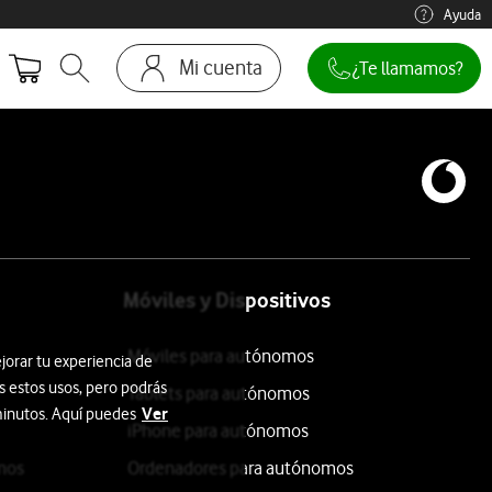
Ayuda
Mi cuenta
¿Te llamamos?
Abrir buscador. Abre en ventana modal
Ir a la pagina acceso clientes
Móviles y Dispositivos
Móviles para autónomos
jorar tu experiencia de
s estos usos, pero podrás
Tablets para autónomos
Ver
 minutos. Aquí puedes
iPhone para autónomos
mos
Ordenadores para autónomos