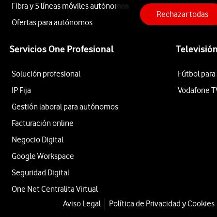
Ninja
Fibra y 5 líneas móviles autónomos
Rechazar todas
Ofertas para autónomos
Barbacoa
Servicios One Profesional
Televisió
eléctrica
Solución profesional
Fútbol para
IP Fija
Vodafone T
con
Gestión laboral para autónomos
Facturación online
ahumador
Negocio Digital
Google Workspace
Woodfire
Seguridad Digital
One Net Centralita Virtual
OG701EU
Aviso Legal
Política de Privacidad y Cookies