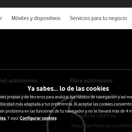
os, ayuda e idioma
rio
r
Móviles y dispositivos
Servicios para tu negocio
Catálogo de móviles
Servicios profesionales
Ordenadores
Por ser cliente
Ver todos
Blog Autónomos y Negocios
óvil autónomos
Fibra autónomos
Ya sabes... lo de las cookies
itados autónomos
Internet para autónomos
s propias y de terceros para analizar tus hábitos de navegación y así me
blicidad más adaptada a tus preferencia. Al aceptar las cookies consiente
ionales para negocios
Teléfono fijo autónomos
 sin problema en las funciones de tu navegador y no te llevará más de 4
Consulta de cobertura
ies.
Configurar cookies
Y aquí
Segundas Fibras para autóno