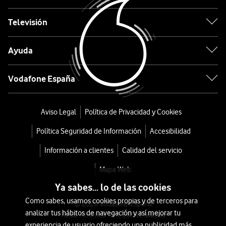
de
tapicerias
Televisión
Clean-
Ayuda
it
Vodafone España
desde
144
Aviso Legal
Política de Privacidad y Cookies
€
180€
o
Política Seguridad de Información
Accesibilidad
3
Información a clientes
Calidad del servicio
€/mes
x
36
Mapa Web
meses
Ya sabes... lo de las cookies
+
Como sabes, usamos cookies propias y de terceros para
© 2026 Vodafone España
Tarifa
analizar tus hábitos de navegación y así mejorar tu
Avda. América 115, 28042 Madrid
Móvil
experiencia de usuario ofreciendo una publicidad más