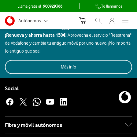
Llama gratis al
900929366
Te llamamos
Menu nave
Ir a la pagina principal de vodafone.es
Menu navegación Segmento
Autónomos
Inicio
Abrir buscador. Abr
Abre e
Dispositivos
¡Renueva y ahorra hasta 150€!
Aprovecha el servicio "Reestrena"
Pymes
Rowenta
de Vodafone y cambia tu antiguo móvil por uno nuevo. ¡No importa
Grandes empresas
lo antiguo que sea!
y AA.PP.
Móviles
Gaming
Smartwatch
Ordenadores
Más info
Auriculares
Particulares
Pie de página de Vodafone
Rowenta
Enlaces a las redes sociales de Vodafone
Social
Apple
Fibra y móvil autónomos
Samsung