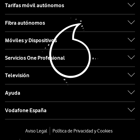
Xiaomi
Tarifas móvil autónomos
OPPO
Fibra autónomos
Motorola
Móviles y Dispositivos
Etiqueta
Servicios One Profesional
Lo
Televisión
último
en
Ayuda
tecnología
desde
Vodafone España
0€
Móviles
Aviso Legal
Política de Privacidad y Cookies
con