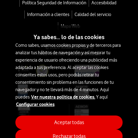
Política Seguridad de Información
Accesibilidad
IA
Información a clientes
Calidad del servicio
Belleza
Mapa Web
Ya sabes... lo de las cookies
Auriculares
Como sabes, usamos cookies propias y de terceros para
© 2026 Vodafone España
analizar tus hábitos de navegación y así mejorar tu
Imagen
Avda. América 115, 28042 Madrid
experiencia de usuario ofreciendo una publicidad más
y
adaptada a tus preferencia. Al aceptar las cookies
Sonido
consientes estos usos, pero podrás retirar tu
consentimiento sin problema en las funciones de tu
Hogar
navegador y no te llevará más de 4 minutos. Aquí
y
Ver nuestra política de cookies.
puedes
Y aquí
Ocio
Configurar cookies
Aires
Aceptar todas
Acondicionados
Rechazar todas