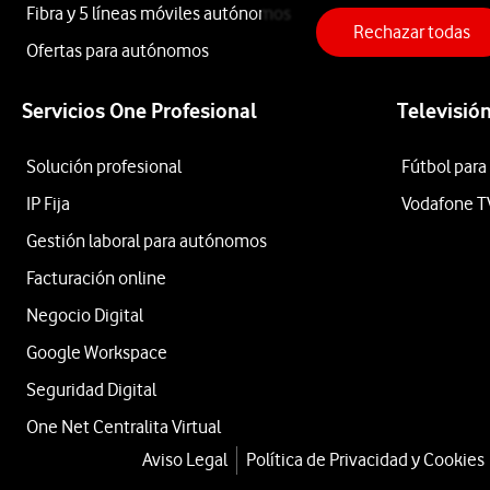
Fibra y 5 líneas móviles autónomos
Rowenta
Rechazar todas
Ofertas para autónomos
Fregona
Servicios One Profesional
Televisió
Solución profesional
Fútbol para
Eléctrica
IP Fija
Vodafone T
Gestión laboral para autónomos
sin
Facturación online
Negocio Digital
cable
Google Workspace
Seguridad Digital
X-
One Net Centralita Virtual
Aviso Legal
Política de Privacidad y Cookies