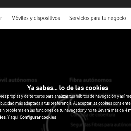
os, ayuda e idioma
rio
r
Móviles y dispositivos
Servicios para tu negocio
Catálogo de móviles
Servicios profesionales
Ordenadores
Por ser cliente
Ver todos
Blog Autónomos y Negocios
óvil autónomos
Fibra autónomos
Ya sabes... lo de las cookies
itados autónomos
Internet para autónomos
s propias y de terceros para analizar tus hábitos de navegación y así me
blicidad más adaptada a tus preferencia. Al aceptar las cookies consiente
ionales para negocios
Teléfono fijo autónomos
 sin problema en las funciones de tu navegador y no te llevará más de 4
Consulta de cobertura
ies.
Configurar cookies
Y aquí
Segundas Fibras para autóno