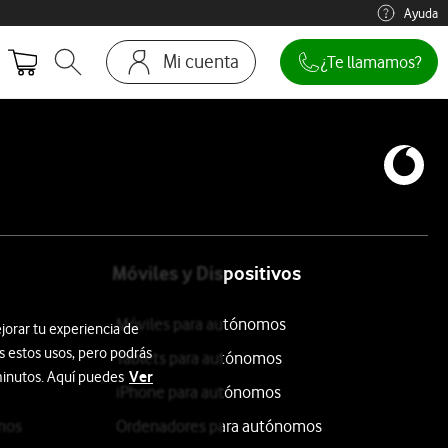
Ayuda
Mi cuenta
¿Te llamamos?
Abrir buscador. Abre en ventana modal
Ir a la pagina acceso clientes
Móviles y Dispositivos
Móviles para autónomos
jorar tu experiencia de
s estos usos, pero podrás
Tablets para autónomos
Ver
 minutos. Aquí puedes
iPhone para autónomos
mos
Ordenadores para autónomos