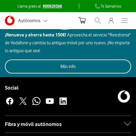
Llama gratis al
900929366
Te llamamos
Menu nave
Ir a la pagina principal de vodafone.es
Menu navegación Segmento
Autónomos
Inicio
La
Abrir buscador. Abr
Abre e
Dispositivos
marca
¡Renueva y ahorra hasta 150€!
Aprovecha el servicio "Reestrena"
Pymes
Realme
china
de Vodafone y cambia tu antiguo móvil por uno nuevo. ¡No importa
Realme,
Grandes empresas
lo antiguo que sea!
perteneciente
y AA.PP.
Móviles
Gaming
Smartwatch
Ordenadores
al
Más info
grupo
Auriculares
Particulares
BBK
Pie de página de Vodafone
Realme
Electronics,
Enlaces a las redes sociales de Vodafone
Social
se
ha
consolidado
Apple
como
una
Fibra y móvil autónomos
Samsung
de