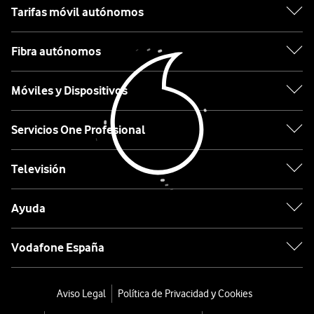
las
Xiaomi
Tarifas móvil autónomos
marcas
más
OPPO
Fibra autónomos
importantes
en
Motorola
Móviles y Dispositivos
el
Etiqueta
panorama
Servicios One Profesional
tecnológico,
y
Lo
Televisión
principalmente,
último
en
en
Ayuda
telefonía
tecnología
móvil.
desde
En
Vodafone España
0€
nuestro
catálogo
Móviles
Aviso Legal
Política de Privacidad y Cookies
Vodafone
con