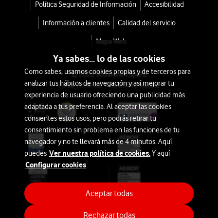
para
Política Seguridad de Información
Accesibilidad
IA
autónomos
Información a clientes
Calidad del servicio
y
Belleza
empresas
Mapa Web
podrás
Ya sabes... lo de las cookies
Auriculares
encontrar
Como sabes, usamos cookies propias y de terceros para
© 2026 Vodafone España
una
analizar tus hábitos de navegación y así mejorar tu
Imagen
Avda. América 115, 28042 Madrid
selección
experiencia de usuario ofreciendo una publicidad más
y
de
adaptada a tus preferencia. Al aceptar las cookies
Sonido
productos
consientes estos usos, pero podrás retirar tu
inteligentes,
consentimiento sin problema en las funciones de tu
Hogar
navegador y no te llevará más de 4 minutos. Aquí
smartphones
y
Ver nuestra política de cookies.
puedes
Y aquí
y
Ocio
Configurar cookies
dispositivos
móviles
Aires
Realme
Aceptar todas
Acondicionados
al
Rechazar todas