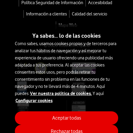
mejor
Política Seguridad de Información
Accesibilidad
IA
experiencia
Información a clientes
Calidad del servicio
audiovisual.
Belleza
Sus
Mapa Web
pantallas
Ya sabes... lo de las cookies
Auriculares
son
Como sabes, usamos cookies propias y de terceros para
© 2026 Vodafone España
conocidas
analizar tus hábitos de navegación y así mejorar tu
Imagen
Avda. América 115, 28042 Madrid
mundialmente
experiencia de usuario ofreciendo una publicidad más
y
y
adaptada a tus preferencia. Al aceptar las cookies
Sonido
han
consientes estos usos, pero podrás retirar tu
sido
consentimiento sin problema en las funciones de tu
Hogar
navegador y no te llevará más de 4 minutos. Aquí
aplicadas
y
Ver nuestra política de cookies.
puedes
Y aquí
en
Ocio
Configurar cookies
sus
dispositivos
Aires
móviles
,
Aceptar todas
Acondicionados
dando
Rechazar todas