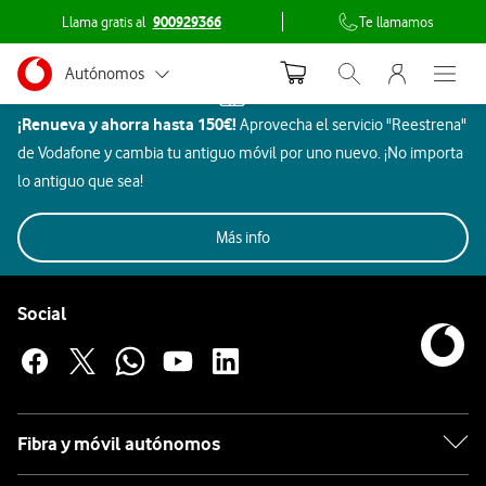
Llama gratis al
900929366
Te llamamos
Menu nave
Ir a la pagina principal de vodafone.es
Menu navegación Segmento
Autónomos
Inicio
Descubre
Abrir buscador. Abr
Abre e
Dispositivos
nuestro
¡Renueva y ahorra hasta 150€!
Aprovecha el servicio "Reestrena"
Pymes
LG
catálogo
de Vodafone y cambia tu antiguo móvil por uno nuevo. ¡No importa
de
Grandes empresas
lo antiguo que sea!
productos
y AA.PP.
Móviles
Gaming
Smartwatch
Ordenadores
y
Más info
dispositivos
Auriculares
Particulares
LG
Pie de página de Vodafone
LG
para
Enlaces a las redes sociales de Vodafone
Social
empresas
y
autónomos
Apple
al
mejor
Fibra y móvil autónomos
Samsung
precio.