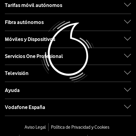
La
Xiaomi
Tarifas móvil autónomos
compañia
surcoreana
OPPO
Fibra autónomos
LG
creada
Motorola
Móviles y Dispositivos
en
Etiqueta
1947
Servicios One Profesional
es
una
Lo
Televisión
de
último
las
en
Ayuda
empresas
tecnología
más
desde
enfocadas
Vodafone España
0€
a
ofrecer
Móviles
Aviso Legal
Política de Privacidad y Cookies
la
con