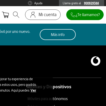
Ayuda
Llama gratis al
900929366
900929366
Mi cuenta
¿Te llamamos?
Abrir buscador. Abre en ventana modal
Ir a la pagina acceso clientes
vil por uno nuevo.
Más info
jorar tu experiencia de
s estos usos, pero podrás
Móviles y Dispositivos
Ver
 minutos. Aquí puedes
Móviles para autónomos