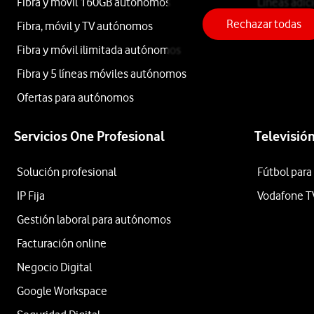
mejor
Fibra y móvil 160GB autónomos
Líneas adic
Apple
precio.
Rechazar todas
Fibra, móvil y TV autónomos
Roaming
En
Samsung
Fibra y móvil ilimitada autónomos
nuestra
Fibra y 5 líneas móviles autónomos
tienda
Xiaomi
online
Ofertas para autónomos
Vodafone
OPPO
podrás
Servicios One Profesional
Televisió
encontrar
Motorola
todos
Solución profesional
Fútbol para
los
Etiqueta
IP Fija
Vodafone T
modelos
Gestión laboral para autónomos
de
móviles,
Facturación online
Lo
tablets
último
Negocio Digital
y
en
Google Workspace
dispositivos
tecnología
Xiaomi