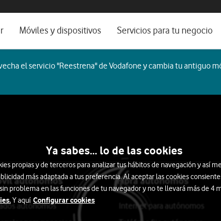
os, ayuda e idioma
rio
r
Móviles y dispositivos
Servicios para tu negocio
Catálogo de móviles
Servicios profesionales
echa el servicio "Reestrena" de Vodafone y cambia tu antiguo mó
Ordenadores
Por ser cliente
Ver todos
Blog Autónomos y Negocios
Ya sabes... lo de las cookies
s propias y de terceros para analizar tus hábitos de navegación y así me
blicidad más adaptada a tus preferencia. Al aceptar las cookies consiente
óvil autónomos
Fibra autónomos
 sin problema en las funciones de tu navegador y no te llevará más de 4
ies.
Configurar cookies
Y aquí
itados autónomos
Internet para autónomos