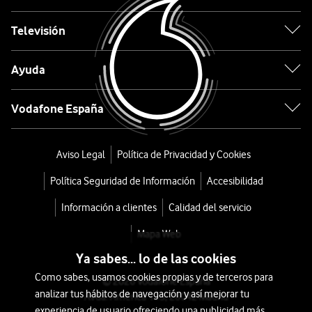
8
Televisión
Pro
Ayuda
desde
64,8
Vodafone España
€
70€
o
1
Aviso Legal
Política de Privacidad y Cookies
€/mes
x
Política Seguridad de Información
Accesibilidad
36
meses
Información a clientes
Calidad del servicio
+
Mapa Web
Tarifa
Ya sabes... lo de las cookies
Móvil
Como sabes, usamos cookies propias y de terceros para
© 2026 Vodafone España
analizar tus hábitos de navegación y así mejorar tu
Avda. América 115, 28042 Madrid
experiencia de usuario ofreciendo una publicidad más