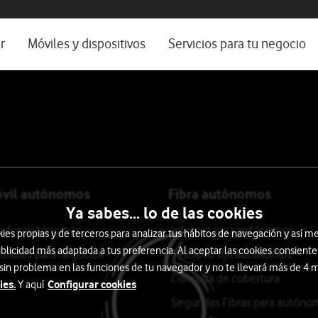
os, ayuda e idioma
rio
r
Móviles y dispositivos
Servicios para tu negocio
Catálogo de móviles
Servicios profesionales
Ordenadores
Por ser cliente
Ver todos
Blog Autónomos y Negocios
óvil autónomos
Fibra autónomos
Ya sabes... lo de las cookies
itados autónomos
Internet para autónomos
s propias y de terceros para analizar tus hábitos de navegación y así me
blicidad más adaptada a tus preferencia. Al aceptar las cookies consiente
ionales para negocios
Teléfono fijo autónomos
 sin problema en las funciones de tu navegador y no te llevará más de 4
Consulta de cobertura
ies.
Configurar cookies
Y aquí
Segundas Fibras para autóno