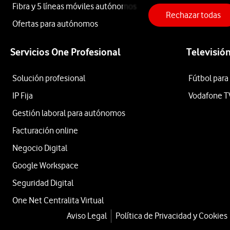
17T
Fibra y 5 líneas móviles autónomos
Rechazar todas
Ofertas para autónomos
5G
Servicios One Profesional
Televisió
256GB
Solución profesional
Fútbol para
IP Fija
Vodafone T
Negro
Gestión laboral para autónomos
Facturación online
Negocio Digital
desde
558
Google Workspace
€
749€
Seguridad Digital
o
One Net Centralita Virtual
11
€/mes
x
Aviso Legal
Política de Privacidad y Cookies
36