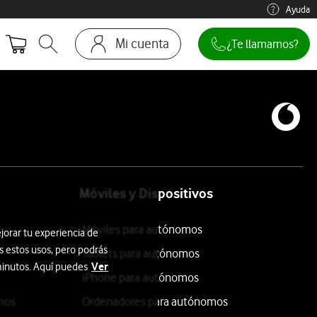
Ayuda
Mi cuenta
¿Te llamamos?
Abrir buscador. Abre en ventana modal
Ir a la pagina acceso clientes
Móviles y Dispositivos
Móviles para autónomos
jorar tu experiencia de
s estos usos, pero podrás
Tablets para autónomos
Ver
 minutos. Aquí puedes
iPhone para autónomos
mos
Ordenadores para autónomos