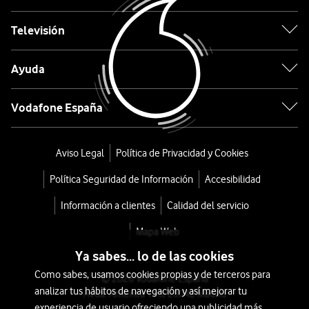
Rowenta
Centro
Televisión
de
Ayuda
Planchado
Vodafone España
Eco
Steam
Aviso Legal
Política de Privacidad y Cookies
Pro
Política Seguridad de Información
Accesibilidad
Boiler
Información a clientes
Calidad del servicio
DG9661
Mapa Web
Ya sabes... lo de las cookies
desde
Como sabes, usamos cookies propias y de terceros para
288
© 2026 Vodafone España
analizar tus hábitos de navegación y así mejorar tu
Avda. América 115, 28042 Madrid
€
359€
experiencia de usuario ofreciendo una publicidad más