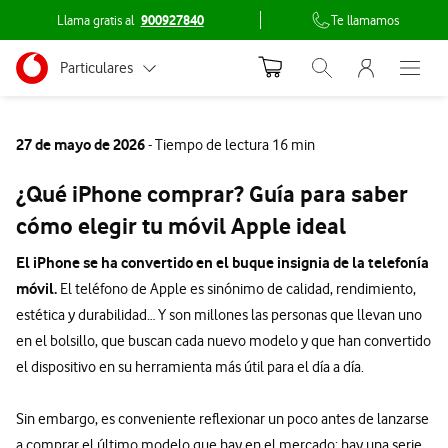
Llama gratis al
900927840
Te llamamos
Menu nave
Ir a la pagina principal de vodafone.es
Menu navegación Segmento
Particulares
Abrir buscador. Abr
Abre e
Conéctate
Autónomos
27 de mayo de 2026
- Tiempo de lectura 16 min
Pymes
¿Qué iPhone comprar? Guía para saber
Grandes empresas y AA.PP.
cómo elegir tu móvil Apple ideal
El iPhone se ha convertido en el buque insignia de la telefonía
móvil.
El teléfono de Apple es sinónimo de calidad, rendimiento,
estética y durabilidad… Y son millones las personas que llevan uno
en el bolsillo, que buscan cada nuevo modelo y que han convertido
el dispositivo en su herramienta más útil para el día a día.
Sin embargo, es conveniente reflexionar un poco antes de lanzarse
a comprar el último modelo que hay en el mercado: hay una serie