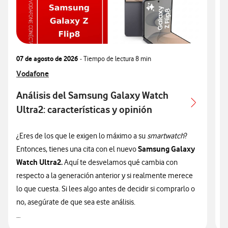
07 de agosto de 2026
- Tiempo de lectura
8 min
0
Ver más articulos relacionados con
Vodafone
V
V
Análisis del Samsung Galaxy Watch
Ultra2: características y opinión
c
¿Eres de los que le exigen lo máximo a su
smartwatch
?
¿
Samsung Galaxy
Entonces, tienes una cita con el nuevo
n
Watch Ultra2.
Aquí te desvelamos qué cambia con
v
respecto a la generación anterior y si realmente merece
d
lo que cuesta. Si lees algo antes de decidir si comprarlo o
t
no, asegúrate de que sea este análisis.
