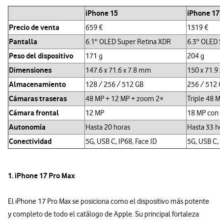
iPhone 15
iPhone 17
Precio de venta
659 €
1319 €
Pantalla
6.1'' OLED Super Retina XDR
6.3'' OLED
Peso del dispositivo
171 g
204 g
Dimensiones
147.6 x 71.6 x 7.8 mm
150 x 71.9
Almacenamiento
128 / 256 / 512 GB
256 / 512 
Cámaras traseras
48 MP + 12 MP + zoom 2×
Triple 48 
Cámara frontal
12 MP
18 MP con
Autonomía
Hasta 20 horas
Hasta 33 h
Conectividad
5G, USB C, IP68, Face ID
5G, USB C,
1. iPhone 17 Pro Max
El iPhone 17 Pro Max se posiciona como el dispositivo más potente
y completo de todo el catálogo de Apple. Su principal fortaleza