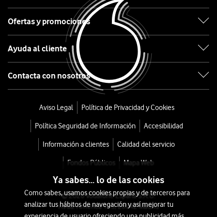
17
Pro
Ofertas y promociones
256GB
Ayuda al cliente
Azul
Contacta con nosotros
oscuro
desde
Aviso Legal
Política de Privacidad y Cookies
1.224
Política Seguridad de Información
Accesibilidad
€
o
Información a clientes
Calidad del servicio
31
Fondos Públicos
Mapa Web
€/mes
x
Ya sabes... lo de las cookies
36
Como sabes, usamos cookies propias y de terceros para
meses
© 2026 Vodafone España S.A.U.
analizar tus hábitos de navegación y así mejorar tu
Avda. América 115, 28042 Madrid
+
experiencia de usuario ofreciendo una publicidad más