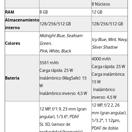
8 Núcleos
RAM
8 GB
12 GB
Almacenamiento
128/256/512 GB
128/256/512 GB
interno
Midnight Blue, Seafoam
Icy Blue, Mint, Navy,
Colores
Green,
Silver Shadow
Pink, White, Black
4000 mAh
3561 mAh
Carga rápida: 25 W
Carga rápida: 25 W
Carga inalámbrica:
Batería
Inalámbrico (MagSafe): 15
15 W
W
Inalámbrico
Inalámbrico inverso: 4,5 W
inverso: 4,5 W
12 MP, f/2.2, 26
12 MP, f/1.9, 23 mm (gran
mm (gran angular),
angular), 1/3.6", PDAF
1/3.2", 1.12μm,
SL 3D, (sensor de
PDAF de doble