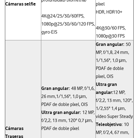
profundidad/biometría)
Cámaras selfie
píxel
HDR, HDR10+
4K@24/25/30/60FPS,
1080p@25/30/60/120 FPS,
4K@30/60 FPS,
gyro-EIS
1080p@30 FPS
Gran angular:
50
MP, f/1,8, 24 mm,
1/1,56", 1,0 μm,
PDAF de doble
píxel, OIS
Ultra gran
Gran angular:
48 MP, f/1,6,
angular:
12 MP,
26 mm,1/1,56", 1,0 μm,
f/2,2, 13 mm, 120°,
PDAF de doble píxel, OIS
1/2,55" 1,4 μm,
Ultra gran angular:
12 MP,
vídeo Super Steady
f/2,2, 13 mm, 120° 0,7 μm,
Teleobjetivo:
10
Cámaras
PDAF de doble píxel
MP, f/2,4, 67 mm,
Traseras