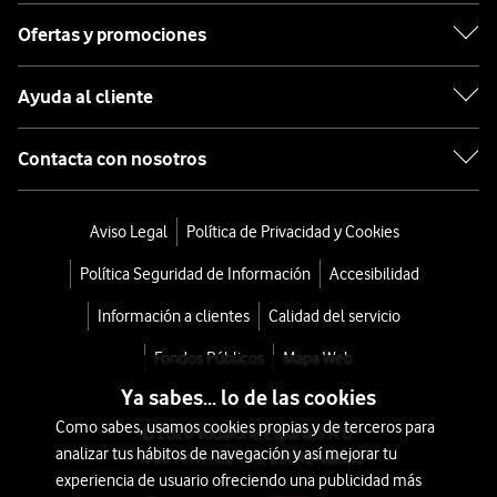
Ofertas y promociones
Ayuda al cliente
Contacta con nosotros
Aviso Legal
Política de Privacidad y Cookies
Política Seguridad de Información
Accesibilidad
Información a clientes
Calidad del servicio
Fondos Públicos
Mapa Web
Ya sabes... lo de las cookies
Como sabes, usamos cookies propias y de terceros para
© 2026 Vodafone España S.A.U.
analizar tus hábitos de navegación y así mejorar tu
Avda. América 115, 28042 Madrid
experiencia de usuario ofreciendo una publicidad más