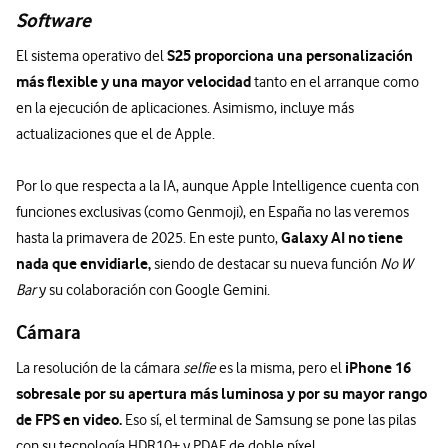
Software
S25 proporciona una personalización
El sistema operativo del
más flexible y una mayor velocidad
tanto en el arranque como
en la ejecución de aplicaciones. Asimismo, incluye más
actualizaciones que el de Apple.
Por lo que respecta a la IA, aunque Apple Intelligence cuenta con
funciones exclusivas (como Genmoji), en España no las veremos
Galaxy AI no tiene
hasta la primavera de 2025. En este punto,
nada que envidiarle,
siendo de destacar su nueva función
No W
Bar
y su colaboración con Google Gemini.
Cámara
iPhone 16
La resolución de la cámara
selfie
es la misma, pero el
sobresale por su apertura más luminosa y por su mayor rango
de FPS en video.
Eso sí, el terminal de Samsung se pone las pilas
con su tecnología HDR10+ y PDAF de doble píxel.