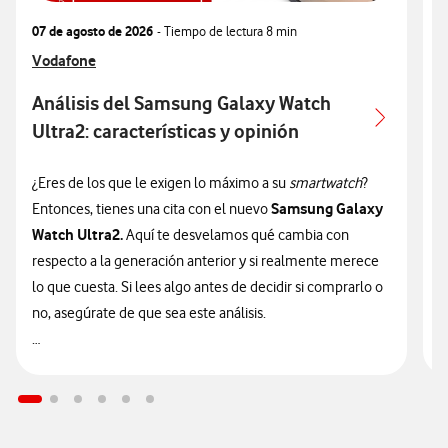
07 de agosto de 2026
- Tiempo de lectura
8 min
0
Ver más articulos relacionados con
Vodafone
V
V
Análisis del Samsung Galaxy Watch
Ultra2: características y opinión
c
¿Eres de los que le exigen lo máximo a su
smartwatch
?
¿
Samsung Galaxy
Entonces, tienes una cita con el nuevo
n
Watch Ultra2.
Aquí te desvelamos qué cambia con
v
respecto a la generación anterior y si realmente merece
d
lo que cuesta. Si lees algo antes de decidir si comprarlo o
t
no, asegúrate de que sea este análisis.

🔥 ¡ATENCIÓN! En Vodafone puedes hacerte con el nuevo
n
Galaxy Watch Ultra2 financiado
sin intereses desde solo
9
14€/mes junto a tu tarifa.