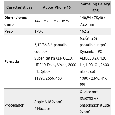
Samsung Galaxy
Características
Apple iPhone 16
S25
Dimensiones
146,94 x 70,46 x
147,6 x 71,6 x 7,8 mm
(mm)
7,25 mm
Peso
170 g
162 g
6,2 (91,2 %
6,1” (86,8 % pantalla-
pantalla-cuerpo)
cuerpo)
Dynamic LTPO
Super Retina XDR OLED,
AMOLED 2X, 120
Pantalla
HDR10, Dolby Vision, 2000
Hz, HDR10+, 2600
nits (pico),
nits (pico)
1179 x 2556, 460 PPI
1080 x 2340, 416
PPI
Qualco mm
SM8750-AB
Apple A18 (3 nm)
Procesador
Snapdragon 8 Elite
6 Núcleos
(3 nm)