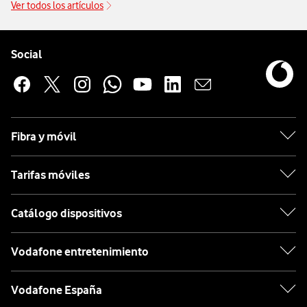
Ver todos los artículos
Pie de página de Vodafone
Enlaces a las redes sociales de Vodafone
Social
Fibra y móvil
Tarifas móviles
Catálogo dispositivos
Vodafone entretenimiento
Vodafone España