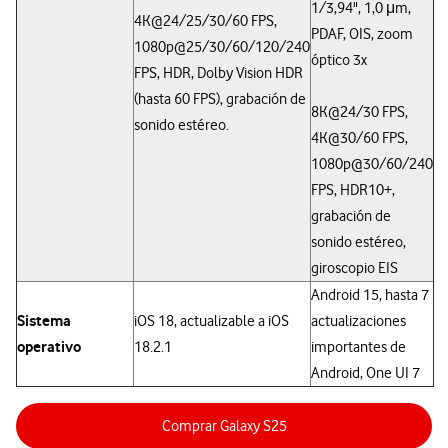
1/3,94", 1,0 μm,
4K@24/25/30/60 FPS,
PDAF, OIS, zoom
1080p@25/30/60/120/240
óptico 3x
FPS, HDR, Dolby Vision HDR
(hasta 60 FPS), grabación de
8K@24/30 FPS,
sonido estéreo.
4K@30/60 FPS,
1080p@30/60/240
FPS, HDR10+,
grabación de
sonido estéreo,
giroscopio EIS
Android 15, hasta 7
Sistema
iOS 18, actualizable a iOS
actualizaciones
operativo
18.2.1
importantes de
Android, One UI 7
Comprar Galaxy S25