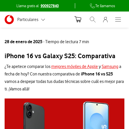
Llama gratis al
900927840
Te llamamos
Menu nave
Ir a la pagina principal de vodafone.es
Menu navegación Segmento
Particulares
Abrir buscador. Abr
Abre e
Conéctate
Autónomos
28 de enero de 2025
- Tiempo de lectura 7 min
Pymes
iPhone 16 vs Galaxy S25: Comparativa
Grandes empresas
¿Te apetece comparar los
mejores móviles de Apple
y
Samsung
a
y AA.PP.
iPhone 16 vs S25
fecha de hoy? Con nuestra comparativa de
vamos a despejar todas tus dudas técnicas sobre cuál es mejor para
ti. ¡Vamos allá!