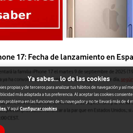
hone 17: Fecha de lanzamiento en Esp
tará la familia iPhone 17 el martes 9 de septiembre de 2025 (19:
Ya sabes... lo de las cookies
a ya ha convocado su keynote “Awe Dropping” para ese día,
según
s propias y de terceros para analizar tus hábitos de navegación y así me
blicidad más adaptada a tus preferencia. Al aceptar las cookies consiente
 sin problema en las funciones de tu navegador y no te llevará más de 4
l, las reservas se abrirían el viernes 12 de septiembre y la venta 
ies.
Configurar cookies
Y aquí
as precompras suelen arrancar a la par que en Estados Unidos.; si
14:00 CEST.