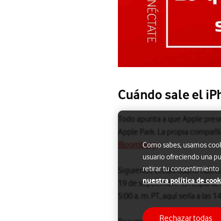
Cuándo sale el iP
Todo apunta a que Apple presen
Apple Park. La propia compañí
Bloomberg
.
Como sabes, usamos cookie
usuario ofreciendo una pu
retirar tu consentimiento
Siguiendo el calendario habitua
nuestra política de cook
19 de septiembre. En España, l
5:00 a. m. PT, aquí sería a las 
Rechazar todas