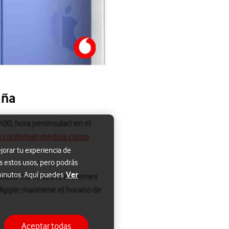
aña
00, hora peninsular) en el
 confirman medios como
jorar tu experiencia de
s estos usos, pero podrás
Ver
 minutos. Aquí puedes
oficial comenzaría el viernes
 Apple mantiene el horario de
Aceptar todas