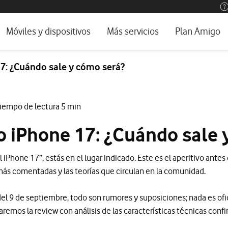
os, ayuda e idioma
rio
Móviles y dispositivos
Más servicios
Plan Amigo
one TV
Móviles
Alianza Vodafone e Iberdrola
7: ¿Cuándo sale y cómo será?
l 5G
Imagen y Sonido
Servicios avanzados
tura
Ver todos
Tiempo de lectura 5 min
encias
 iPhone 17: ¿Cuándo sale 
 iPhone 17”, estás en el lugar indicado. Este es el aperitivo antes
más comentadas y las teorías que circulan en la comunidad.
el 9 de septiembre, todo son rumores y suposiciones; nada es ofi
remos la review con análisis de las características técnicas con