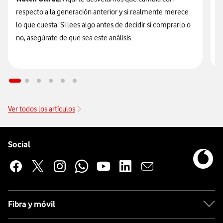
respecto a la generación anterior y si realmente merece
d
lo que cuesta. Si lees algo antes de decidir si comprarlo o
t
no, asegúrate de que sea este análisis.

🔥 ¡ATENCIÓN! En Vodafone puedes hacerte con el nuevo
n
Galaxy Watch Ultra2 financiado
sin intereses desde solo
9
14€/mes junto a tu tarifa.
Ver todos los artículos
Pie de página de Vodafone
Enlaces a las redes sociales de Vodafone
Social
Fibra y móvil