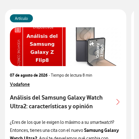
Artículo
07 de agosto de 2026
- Tiempo de lectura
8 min
0
Ver más articulos relacionados con
Vodafone
V
V
Análisis del Samsung Galaxy Watch
Ultra2: características y opinión
c
¿Eres de los que le exigen lo máximo a su
smartwatch
?
¿
Samsung Galaxy
Entonces, tienes una cita con el nuevo
n
Watch Ultra2.
Aquí te desvelamos qué cambia con
v