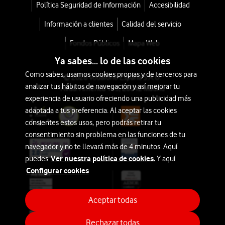
Política Seguridad de Información
Accesibilidad
Información a clientes
Calidad del servicio
Fondos Públicos
Mapa Web
Ya sabes... lo de las cookies
Como sabes, usamos cookies propias y de terceros para
© 2026 Vodafone España S.A.U.
analizar tus hábitos de navegación y así mejorar tu
Avda. América 115, 28042 Madrid
experiencia de usuario ofreciendo una publicidad más
adaptada a tus preferencia. Al aceptar las cookies
consientes estos usos, pero podrás retirar tu
consentimiento sin problema en las funciones de tu
navegador y no te llevará más de 4 minutos. Aquí
Ver nuestra política de cookies.
puedes
Y aquí
Configurar cookies
Aceptar todas
Rechazar todas