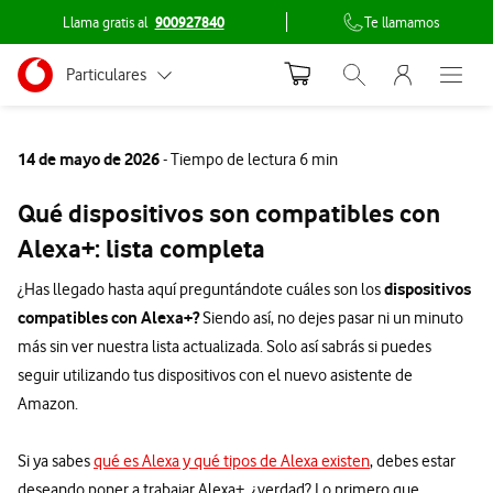
Llama gratis al
900927840
Te llamamos
Menu nave
Ir a la pagina principal de vodafone.es
Menu navegación Segmento
Particulares
Abrir buscador. Abr
Abre e
Conéctate
Autónomos
14 de mayo de 2026
- Tiempo de lectura 6 min
Pymes
Qué dispositivos son compatibles con
Grandes empresas
Alexa+: lista completa
y AA.PP.
dispositivos
¿Has llegado hasta aquí preguntándote cuáles son los
compatibles con Alexa+?
Siendo así, no dejes pasar ni un minuto
más sin ver nuestra lista actualizada. Solo así sabrás si puedes
seguir utilizando tus dispositivos con el nuevo asistente de
Amazon.
Si ya sabes
qué es Alexa y qué tipos de Alexa existen
, debes estar
deseando poner a trabajar Alexa+, ¿verdad? Lo primero que