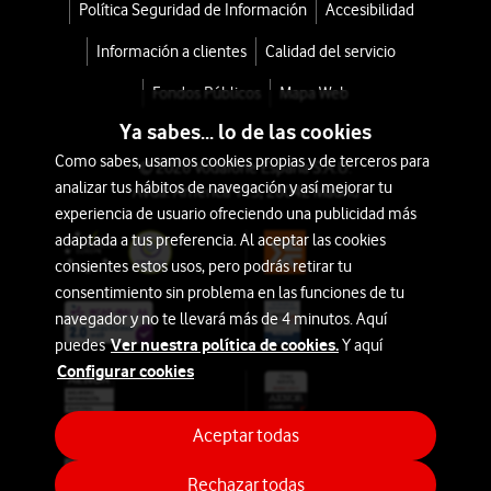
Política Seguridad de Información
Accesibilidad
el
Negro
Información a clientes
Calidad del servicio
hogar
conectado,
Alexa
Fondos Públicos
Mapa Web
hacer
Ya sabes... lo de las cookies
con
consultas
Como sabes, usamos cookies propias y de terceros para
tu
© 2026 Vodafone España S.A.U.
y
analizar tus hábitos de navegación y así mejorar tu
tarifa
Avda. América 115, 28042 Madrid
gestionar
experiencia de usuario ofreciendo una publicidad más
Móvil
tu
adaptada a tus preferencia. Al aceptar las cookies
día
desde
consientes estos usos, pero podrás retirar tu
a
consentimiento sin problema en las funciones de tu
54€
65€
día
navegador y no te llevará más de 4 minutos. Aquí
o
con
Ver nuestra política de cookies.
puedes
Y aquí
1€/mes
comandos
Configurar cookies
de
Descuento
voz.
especial
Aceptar todas
En
Vodafone
Rechazar todas