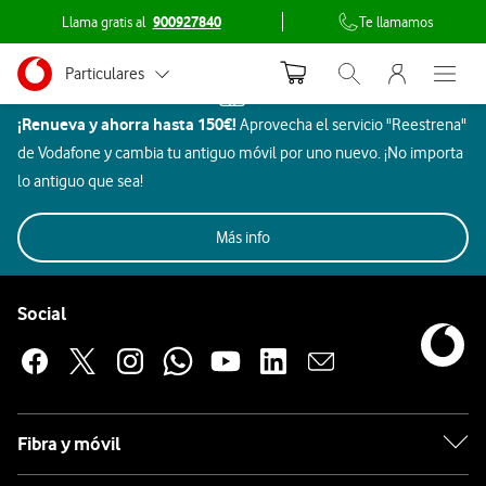
Llama gratis al
900927840
Te llamamos
Menu nave
Ir a la pagina principal de vodafone.es
Menu navegación Segmento
Los
Particulares
Inicio
Abrir buscador. Abr
Abre e
Dispositivos
mejores
¡Renueva y ahorra hasta 150€!
Aprovecha el servicio "Reestrena"
Autónomos
Altavoces
altavoces
de Vodafone y cambia tu antiguo móvil por uno nuevo. ¡No importa
inteligentes
Pymes
lo antiguo que sea!
Amazon
Amazon
con
Grandes empresas y AA.PP.
Imagen
Más info
Aires
Hogar
Todos
Rebajas
Móviles
Beauty
y
Gaming
Aur
Alexa
Acondicionados
y ocio
Pie de página de Vodafone
sonido
en
Enlaces a las redes sociales de Vodafone
Social
Altavoces
Vodafone
inteligentes
Los
Amazon
altavoces
Fibra y móvil
inteligentes