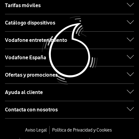
Amazon
Tarifas móviles
Motorola
con
Alexa
Catálogo dispositivos
Amazon
son
dispositivos
Ordenar
Vodafone entretenimiento
de
por:
audio
Vodafone España
con
Desde
asistente
0€
de
Ofertas y promociones
voz
Amazon
integrado
Ayuda al cliente
que
Echo
te
Contacta con nosotros
Dot
permiten
reproducir
5a
Aviso Legal
Política de Privacidad y Cookies
música,
generación
controlar